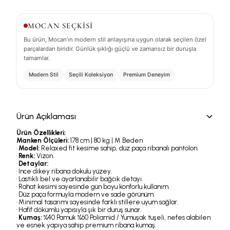
MOCAN SEÇKİSİ
Bu ürün, Mocan’ın modern stil anlayışına uygun olarak seçilen özel
parçalardan biridir. Günlük şıklığı güçlü ve zamansız bir duruşla
tamamlar.
Modern Stil
Seçili Koleksiyon
Premium Deneyim
Ürün Açıklaması
Ürün Özellikleri;
Manken Ölçüleri:
178 cm | 80 kg | M Beden
•
Model:
Relaxed fit kesime sahip, düz paça ribanalı pantolon.
•
Renk:
Vizon.
•
Detaylar:
• İnce dikey ribana dokulu yüzey.
• Lastikli bel ve ayarlanabilir bağcık detayı.
• Rahat kesimi sayesinde gün boyu konforlu kullanım.
• Düz paça formuyla modern ve sade görünüm.
• Minimal tasarımı sayesinde farklı stillere uyum sağlar.
• Hafif dökümlü yapısıyla şık bir duruş sunar.
•
Kumaş:
%40 Pamuk %60 Poliamid / Yumuşak tuşeli, nefes alabilen
ve esnek yapıya sahip premium ribana kumaş.