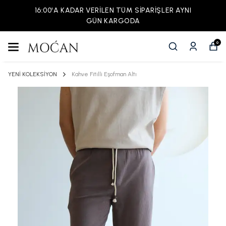
16:00'A KADAR VERİLEN TÜM SİPARİŞLER AYNI
GÜN KARGODA
0
YENİ KOLEKSİYON
Kahve Fitilli Eşofman Altı