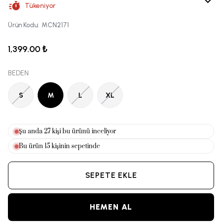
Tükeniyor
Ürün Kodu
:
MCN2171
1,399.00 ₺
BEDEN
S
M
L
XL
Şu anda
27
kişi bu ürünü inceliyor
Bu ürün
15
kişinin sepetinde
SEPETE EKLE
HEMEN AL