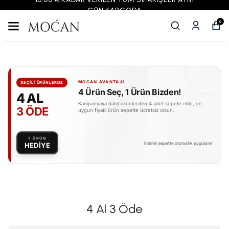
2000 ₺ ÜZERİ ÜCRETSİZ KARGO
0
MOCAN AVANTAJI
SEÇİLİ ÜRÜNLERDE
4 Ürün Seç, 1 Ürün Bizden!
4 AL
Kampanyaya dahil ürünlerden 4 adet sepete ekle, en
3 ÖDE
uygun fiyatlı ürün sepette ücretsiz olsun.
1 ÜRÜN
İndirim sepette otomatik uygulanır
HEDİYE
4 Al 3 Öde