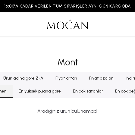
16:00'A KADAR VERİLEN TÜM SİPARİŞLER AYNI GÜN KARGODA
Mont
Ürün adına göre Z-A
Fiyat artan
Fiyat azalan
İndi
enen
En yüksek puana göre
En çok satanlar
En çok değ
Aradığınız ürün bulunamadı