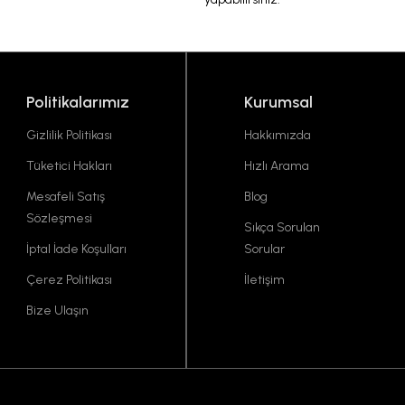
Politikalarımız
Kurumsal
Gizlilik Politikası
Hakkımızda
Tüketici Hakları
Hızlı Arama
Mesafeli Satış
Blog
Sözleşmesi
Sıkça Sorulan
İptal İade Koşulları
Sorular
Çerez Politikası
İletişim
Bize Ulaşın