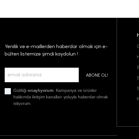
Yenilik ve e-maillerden haberdar olmak için e-
G
bülten listemize şimdi kaydolun !
S
ABONE OL!
S
Gizliliği
onaylıyorum
. Kampanya ve ürünler
hakkında iletişim kanalları yoluyla haberdar olmak
F
istiyorum.