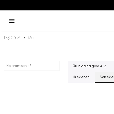
DIŞ GİYİM
Mont
Ürün adına göre A-Z
İlk eklenen
Son ekl