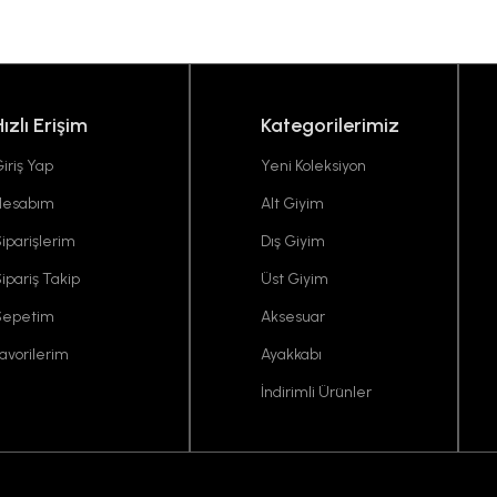
Hızlı Erişim
Kategorilerimiz
iriş Yap
Yeni Koleksiyon
Hesabım
Alt Giyim
iparişlerim
Dış Giyim
ipariş Takip
Üst Giyim
Sepetim
Aksesuar
avorilerim
Ayakkabı
İndirimli Ürünler