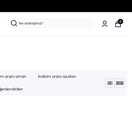
0
rim oranı artan
İndirim oranı azalan
enlendirilen