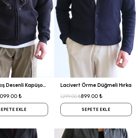
Siyah Nakış Desenli Kapüşonlu Sweatshirt
Lacivert Örme Düğmeli Hırka
,099.00 ₺
899.00 ₺
1,299.00 ₺
SEPETE EKLE
SEPETE EKLE