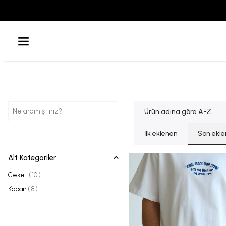
Ürün adına göre A-Z
İlk eklenen
Son ekl
Alt Kategoriler
Ceket
(
10
)
Kaban
(
8
)