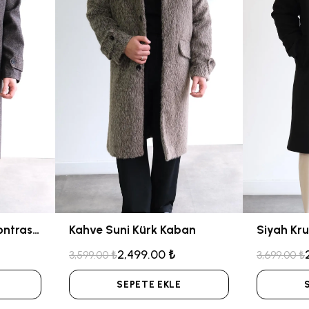
Kahve Yün Karışımlı Kontrast Yaka Kaban
Kahve Suni Kürk Kaban
Siyah Kr
2,499.00 ₺
3,599.00 ₺
3,699.00 ₺
SEPETE EKLE