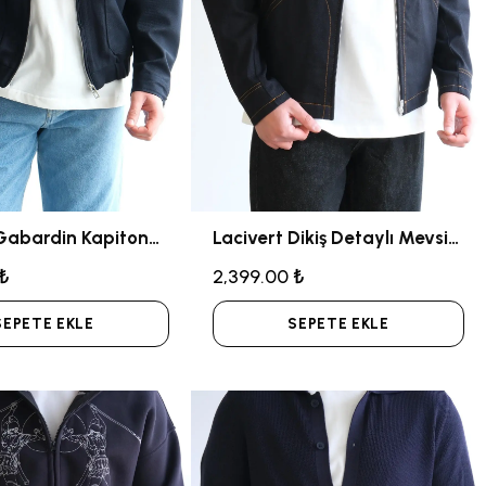
Lacivert Gabardin Kapitone Ceket
Lacivert Dikiş Detaylı Mevsimlik Jean Ceket
 ₺
2,399.00 ₺
SEPETE EKLE
SEPETE EKLE