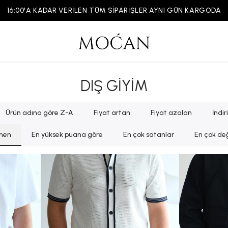
16:00'A KADAR VERİLEN TÜM SİPARİŞLER AYNI GÜN KARGODA
DIŞ GİYİM
Ürün adına göre Z-A
Fiyat artan
Fiyat azalan
İndi
enen
En yüksek puana göre
En çok satanlar
En çok değ