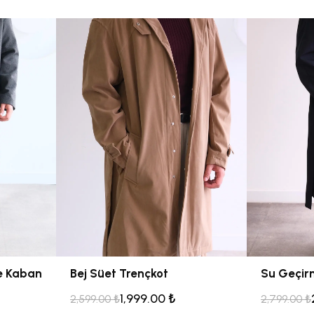
e Kaban
Bej Süet Trençkot
1,999.00 ₺
2,599.00 ₺
2,799.00 ₺