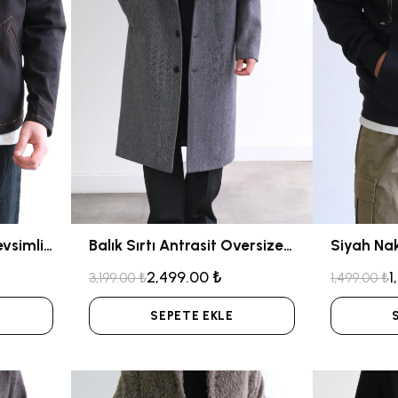
Siyah Dikiş Detaylı Mevsimlik Jean Ceket
Balık Sırtı Antrasit Oversize Kaban
2,499.00 ₺
1
3,199.00 ₺
1,499.00 ₺
SEPETE EKLE