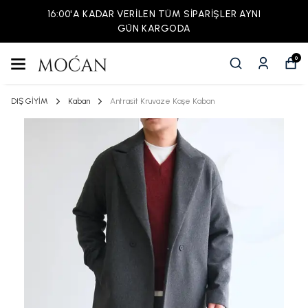
16:00'A KADAR VERİLEN TÜM SİPARİŞLER AYNI
GÜN KARGODA
0
DIŞ GİYİM
Kaban
Antrasit Kruvaze Kaşe Kaban