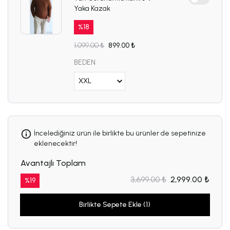
Yaka Kazak
%
18
1,099.00 ₺
899.00 ₺
BEDEN
İncelediğiniz ürün ile birlikte bu ürünler de sepetinize
eklenecektir!
Avantajlı Toplam
3,699.00 ₺
2,999.00 ₺
%
19
Birlikte Sepete Ekle (1)