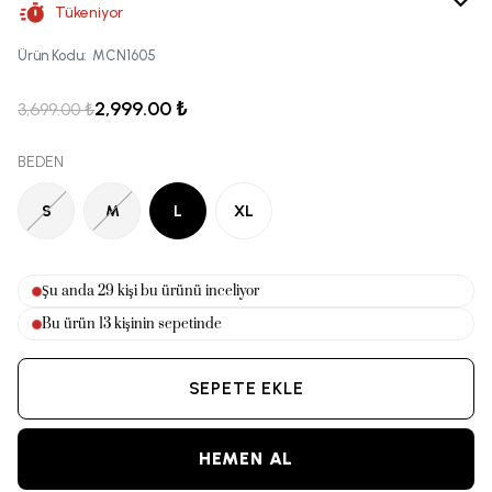
Tükeniyor
Ürün Kodu
:
MCN1605
2,999.00 ₺
3,699.00 ₺
BEDEN
S
M
L
XL
Şu anda
30
kişi bu ürünü inceliyor
Bu ürün
13
kişinin sepetinde
SEPETE EKLE
HEMEN AL