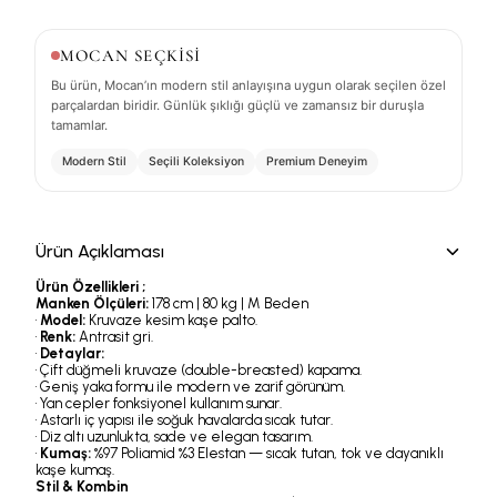
MOCAN SEÇKİSİ
Bu ürün, Mocan’ın modern stil anlayışına uygun olarak seçilen özel
parçalardan biridir. Günlük şıklığı güçlü ve zamansız bir duruşla
tamamlar.
Modern Stil
Seçili Koleksiyon
Premium Deneyim
Ürün Açıklaması
Ürün Özellikleri ;
Manken Ölçüleri:
178 cm | 80 kg | M Beden
•
Model:
Kruvaze kesim kaşe palto.
•
Renk:
Antrasit gri.
•
Detaylar:
• Çift düğmeli kruvaze (double-breasted) kapama.
• Geniş yaka formu ile modern ve zarif görünüm.
• Yan cepler fonksiyonel kullanım sunar.
• Astarlı iç yapısı ile soğuk havalarda sıcak tutar.
• Diz altı uzunlukta, sade ve elegan tasarım.
•
Kumaş:
%97 Poliamid %3 Elestan — sıcak tutan, tok ve dayanıklı
kaşe kumaş.
Stil & Kombin