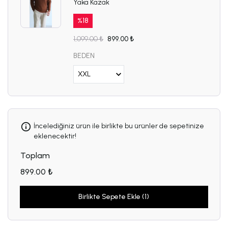
Yaka Kazak
%
18
1,099.00 ₺
899.00 ₺
BEDEN
İncelediğiniz ürün ile birlikte bu ürünler de sepetinize
eklenecektir!
Toplam
899.00 ₺
Birlikte Sepete Ekle (1)