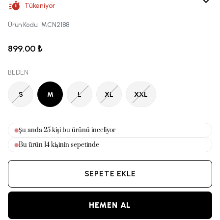
Tükeniyor
Ürün Kodu
:
MCN2188
899.00 ₺
BEDEN
S
M
L
XL
XXL
Şu anda
25
kişi bu ürünü inceliyor
Bu ürün
14
kişinin sepetinde
SEPETE EKLE
HEMEN AL