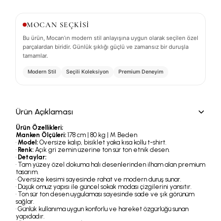
MOCAN SEÇKİSİ
Bu ürün, Mocan’ın modern stil anlayışına uygun olarak seçilen özel
parçalardan biridir. Günlük şıklığı güçlü ve zamansız bir duruşla
tamamlar.
Modern Stil
Seçili Koleksiyon
Premium Deneyim
Ürün Açıklaması
Ürün Özellikleri;
Manken Ölçüleri:
178 cm | 80 kg | M Beden
•
Model:
Oversize kalıp, bisiklet yaka kısa kollu t-shirt.
•
Renk:
Açık gri zemin üzerine ton sür ton etnik desen.
•
Detaylar:
• Tam yüzey özel dokuma halı desenlerinden ilham alan premium
tasarım.
• Oversize kesimi sayesinde rahat ve modern duruş sunar.
• Düşük omuz yapısı ile güncel sokak modası çizgilerini yansıtır.
• Ton sür ton desen uygulaması sayesinde sade ve şık görünüm
sağlar.
• Günlük kullanıma uygun konforlu ve hareket özgürlüğü sunan
yapıdadır.