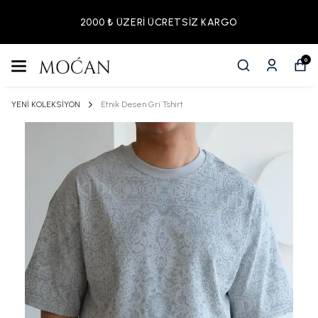
2000 ₺ ÜZERİ ÜCRETSİZ KARGO
0
YENİ KOLEKSİYON
Etnik Desen Gri Tshirt