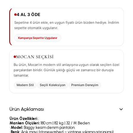
4 AL 3 ÖDE
Sepetine 4 ürün ekle, en uygun fiyatlı ürün bizden hediye. İndirim
sepette otomatik uygulanır.
Kampanya Sepette Uygulanır
MOCAN SEÇKİSİ
Bu ürün, Mocan’ın modern stil anlayışına uygun olarak seçilen özel
parçalardan biridir. Günlük şıklığı güçlü ve zamansız bir duruşla
tamamlar.
Modern Stil
Seçili Koleksiyon
Premium Deneyim
Ürün Açıklaması
Ürün Özellikleri
;
Manken Ölçüleri:
180 cm | 82 kg | 32 / M Beden
•
Model:
Baggy kesim denim pantolon.
•
Renk:
Açık mavi (stonewashed – vintage yıkama görünümü).