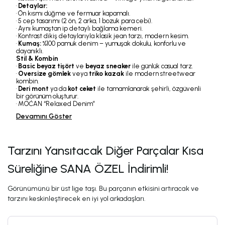
•
Detaylar:
• Ön kısmı düğme ve fermuar kapamalı.
• 5 cep tasarımı (2 ön, 2 arka, 1 bozuk para cebi).
• Aynı kumaştan ip detaylı bağlama kemeri.
• Kontrast dikiş detaylarıyla klasik jean tarzı, modern kesim.
•
Kumaş:
%100 pamuk denim – yumuşak dokulu, konforlu ve
dayanıklı.
Stil & Kombin
•
Basic beyaz tişört
ve
beyaz sneaker
ile günlük casual tarz.
•
Oversize gömlek
veya
triko kazak
ile modern streetwear
kombin.
•
Deri mont
ya da
kot ceket
ile tamamlanarak şehirli, özgüvenli
bir görünüm oluşturur.
• MOĆAN “Relaxed Denim”
Devamını Göster
Tarzını Yansıtacak Diğer Parçalar Kısa
Süreliğine SANA ÖZEL İndirimli!
Görünümünü bir üst lige taşı. Bu parçanın etkisini artıracak ve
tarzını keskinleştirecek en iyi yol arkadaşları.