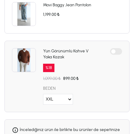
Mavi Baggy Jean Pantolon
1,199.00 ₺
Yün Görünümlü Kahve V
Yaka Kazak
%
18
1,099.00 ₺
899.00 ₺
BEDEN
İncelediğiniz ürün ile birlikte bu ürünler de sepetinize