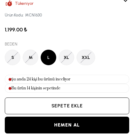
Tükeniyor
Ürün Kodu
:
MCN1630
1,199.00 ₺
BEDEN
S
M
L
XL
XXL
Şu anda
26
kişi bu ürünü inceliyor
Bu ürün
14
kişinin sepetinde
SEPETE EKLE
HEMEN AL