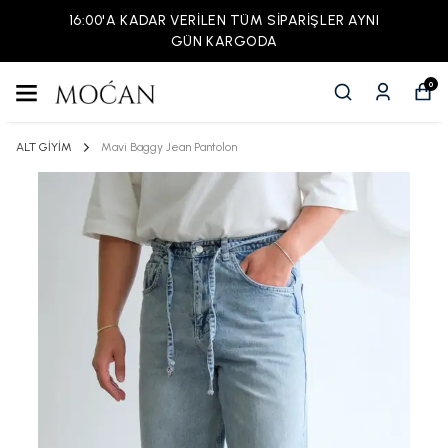
16:00'A KADAR VERİLEN TÜM SİPARİŞLER AYNI
GÜN KARGODA
0
ALT GİYİM
Mavi Baggy Jean Pantolon