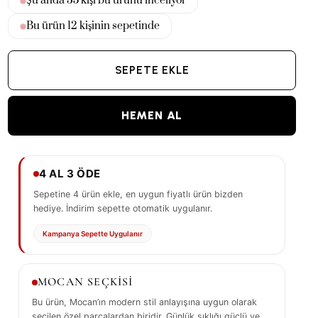
Şu anda
34
kişi bu ürünü inceliyor
Bu ürün
13
kişinin sepetinde
SEPETE EKLE
HEMEN AL
4 AL 3 ÖDE
Sepetine 4 ürün ekle, en uygun fiyatlı ürün bizden
hediye. İndirim sepette otomatik uygulanır.
Kampanya Sepette Uygulanır
MOCAN SEÇKİSİ
Bu ürün, Mocan’ın modern stil anlayışına uygun olarak
seçilen özel parçalardan biridir. Günlük şıklığı güçlü ve