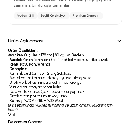
zamansız bir duruşla tamamlar.
Modern Stil
Seçili Koleksiyon
Premium Deneyim
Ürün Açıklaması
Ürün Özellikleri
;
Manken Ölçüleri :
178 cm | 80 kg | M Beden
•
Model:
Yarım fermuarlı (half-zip) kalın dokulu triko kazak
•
Renk:
Koyu Kahverengi
•
Detaylar:
• Kalın ribbed (çift yönlü) örgü dokusu
• Metal yarım fermuar detaylı yükseltilmiş yaka
• Bilek ve bel kısmında elastik ribana örgü
• Vücuda oturmayan rahat kalıp
• Dolu ve tok duruş (şekil bozulması yapmaz)
• Sıcak tutan premium triko yüzey
•
Kumaş:
%70 Akrilik – %30 Wool
(Kış sezonunda yüksek ısı yalıtımı ve uzun ömürlü kullanım için
ideal)
Stil
Devamını Göster