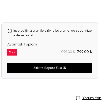
İncelediğiniz ürün ile birlikte bu ürünler de sepetinize
eklenecektir!
Avantajlı Toplam
1,099.00 ₺
799.00 ₺
%
27
Birlikte Sepete Ekle (1)
Yorum Yap