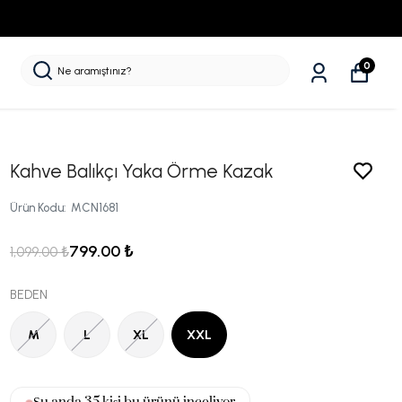
ZERİ ÜCRETSİZ KARGO
0
Kahve Balıkçı Yaka Örme Kazak
Ürün Kodu
:
MCN1681
799.00 ₺
1,099.00 ₺
BEDEN
M
L
XL
XXL