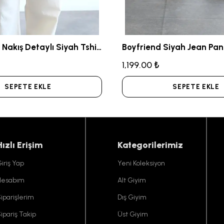
Dijital Baskı Nakış Detaylı Siyah Tshirt
Boyfriend Siyah Jean Pan
1,199.00 ₺
SEPETE EKLE
SEPETE EKLE
Hızlı Erişim
Kategorilerimiz
iriş Yap
Yeni Koleksiyon
Hesabım
Alt Giyim
iparişlerim
Dış Giyim
ipariş Takip
Üst Giyim