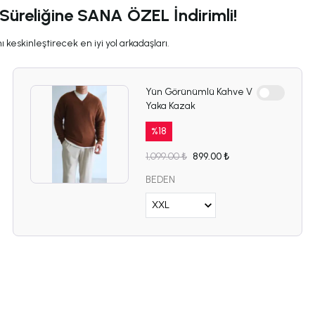
 Süreliğine SANA ÖZEL İndirimli!
 keskinleştirecek en iyi yol arkadaşları.
Yün Görünümlü Kahve V
Yaka Kazak
%
18
1,099.00 ₺
899.00 ₺
BEDEN