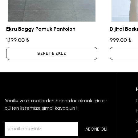
Ekru Baggy Pamuk Pantolon
1,199.00 ₺
999.00 ₺
SEPETE EKLE
Yenilik ve e-maillerden haberdar olmak için e-
G
bülten listemize şimdi kaydolun !
S
ABONE OL!
S