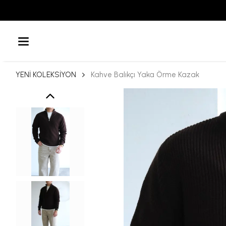
YENİ KOLEKSİYON
Kahve Balıkçı Yaka Örme Kazak