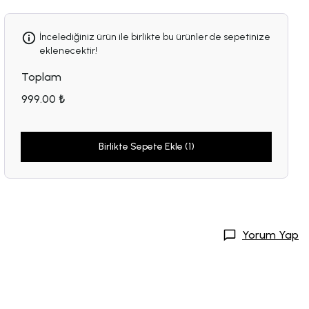
İncelediğiniz ürün ile birlikte bu ürünler de sepetinize
eklenecektir!
Toplam
999.00 ₺
Birlikte Sepete Ekle (1)
Yorum Yap