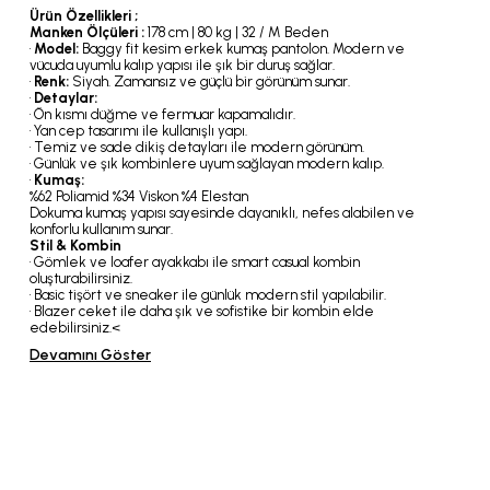
Ürün Özellikleri ;
Manken Ölçüleri :
178 cm | 80 kg | 32 / M Beden
•
Model:
Baggy fit kesim erkek kumaş pantolon. Modern ve
vücuda uyumlu kalıp yapısı ile şık bir duruş sağlar.
•
Renk:
Siyah. Zamansız ve güçlü bir görünüm sunar.
•
Detaylar:
• Ön kısmı düğme ve fermuar kapamalıdır.
• Yan cep tasarımı ile kullanışlı yapı.
• Temiz ve sade dikiş detayları ile modern görünüm.
• Günlük ve şık kombinlere uyum sağlayan modern kalıp.
•
Kumaş:
%62 Poliamid %34 Viskon %4 Elestan
Dokuma kumaş yapısı sayesinde dayanıklı, nefes alabilen ve
konforlu kullanım sunar.
Stil & Kombin
• Gömlek ve loafer ayakkabı ile smart casual kombin
oluşturabilirsiniz.
• Basic tişört ve sneaker ile günlük modern stil yapılabilir.
• Blazer ceket ile daha şık ve sofistike bir kombin elde
edebilirsiniz.<
Devamını Göster