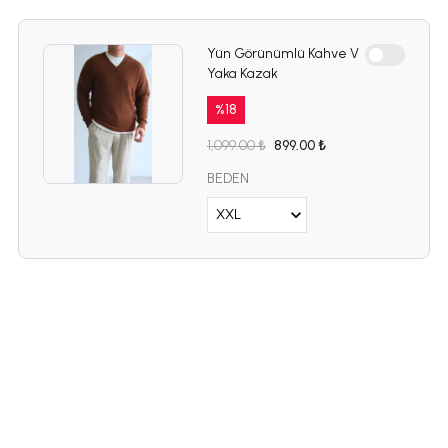
Yün Görünümlü Kahve V
Yaka Kazak
%
18
1,099.00 ₺
899.00 ₺
BEDEN