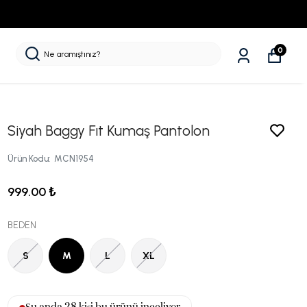
0
Siyah Baggy Fıt Kumaş Pantolon
Ürün Kodu
:
MCN1954
999.00 ₺
BEDEN
S
M
L
XL