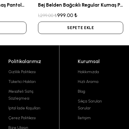
Lacivert Klasik Kesim Kumaş Pantolon
Bej Belden Bağcıklı Regular Kumaş Pantolon
999.00 ₺
1,299.00 ₺
SEPETE EKLE
Politikalarımız
Kurumsal
Gizlilik Politikası
Hakkımızda
Tüketici Hakları
Hızlı Arama
Mesafeli Satış
Blog
Sözleşmesi
Sıkça Sorulan
İptal İade Koşulları
Sorular
Çerez Politikası
İletişim
Bize Ulaşın