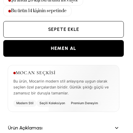
Şu anda
28
kişi bu ürünü inceliyor
Bu ürün
14
kişinin sepetinde
SEPETE EKLE
HEMEN AL
MOCAN SEÇKİSİ
Bu ürün, Mocan’ın modern stil anlayışına uygun olarak
seçilen özel parçalardan biridir. Günlük şıklığı güçlü ve
zamansız bir duruşla tamamlar.
Modern Stil
Seçili Koleksiyon
Premium Deneyim
Ürün Açıklaması