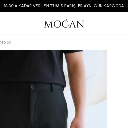
16:00'A KADAR VERİLEN TÜM SİPARİŞLER AYNI GÜN KARGODA
ntolon