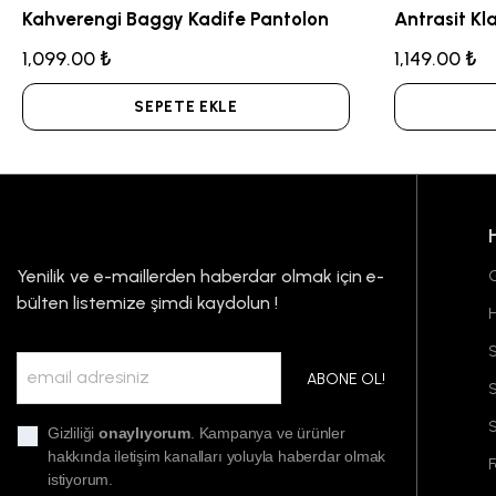
Kahverengi Baggy Kadife Pantolon
1,099.00 ₺
1,149.00 ₺
SEPETE EKLE
Yenilik ve e-maillerden haberdar olmak için e-
G
bülten listemize şimdi kaydolun !
S
ABONE OL!
S
Gizliliği
onaylıyorum
. Kampanya ve ürünler
hakkında iletişim kanalları yoluyla haberdar olmak
F
istiyorum.