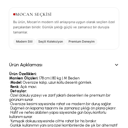
MOCAN SEÇKİSİ
Bu ürün, Mocan’ın modern stil anlayışına uygun olarak seçilen özel
parçalardan biridir. Günlük şıklığı güçlü ve zamansız bir duruşla
tamamlar.
Modern Stil
Seçili Koleksiyon
Premium Deneyim
Ürün Açıklaması
Ürün Özellikleri;
Manken Ölçüleri:
178 cm | 80 kg | M Beden
•
Model:
Oversize kalıp, uzun kollu desenli gömlek.
•
Renk:
Açık mavi.
•
Detaylar:
• Özel dokulu yüzeyi ve zarif jakarlı desenleri ile premium bir
görünüm sunar.
• Oversize kesimi sayesinde rahat ve modern bir duruş sağlar.
• Düğmeli ön kapama tasarımı ile zamansız şıklığı ön plana çıkarır.
• Hafif ve nefes alabilen yapısı sayesinde gün boyu konforlu
kullanım sunar.
• Yumuşak dokusu sayesinde ciltte rahat bir his bırakır.
• Günlük kullanımın yanı sıra özel kombinlerde de şık bir alternatif