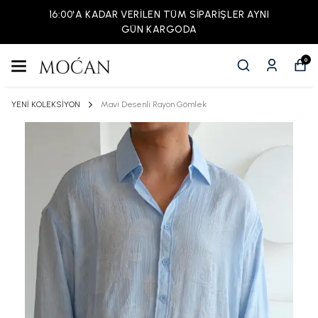
16:00'A KADAR VERİLEN TÜM SİPARİŞLER AYNI
GÜN KARGODA
0
YENİ KOLEKSİYON
Mavi Desenli Rayon Gömlek