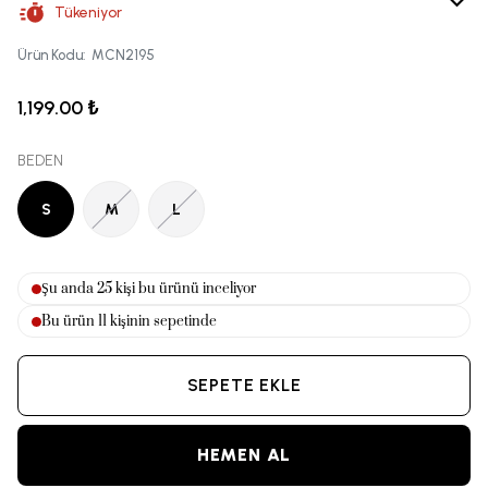
Tükeniyor
Ürün Kodu
:
MCN2195
1,199.00 ₺
BEDEN
S
M
L
Şu anda
28
kişi bu ürünü inceliyor
Bu ürün
11
kişinin sepetinde
SEPETE EKLE
HEMEN AL