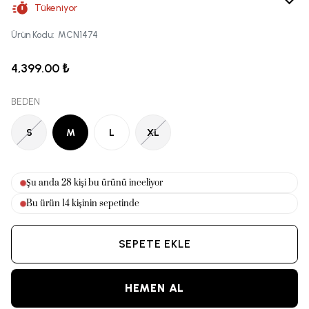
Tükeniyor
Ürün Kodu
:
MCN1474
4,399.00 ₺
BEDEN
S
M
L
XL
Şu anda
28
kişi bu ürünü inceliyor
Bu ürün
14
kişinin sepetinde
SEPETE EKLE
HEMEN AL