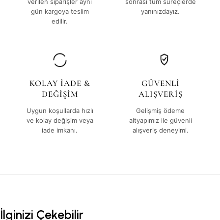
verilen siparişler aynı
sonrası tüm süreçlerde
gün kargoya teslim
yanınızdayız.
edilir.
KOLAY İADE &
GÜVENLİ
DEĞİŞİM
ALIŞVERİŞ
Uygun koşullarda hızlı
Gelişmiş ödeme
ve kolay değişim veya
altyapımız ile güvenli
iade imkanı.
alışveriş deneyimi.
İlginizi Çekebilir