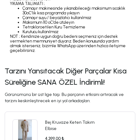
YIKAMA TALİMATI ;
Çamaşır makinesinde yıkanabileceği maksimum sıcaklık
30ºC’lik kısa programda yıkayın
Çamaşır suyu / beyazlatıcı kullanılmaz
Maksimum 110 ºC’de ütüleyin
Tetrakloroetilen Kuru Temizleme
Kurutucu kullanılmaz
NOT ; Kendinize uygun doğru bedeni seçmeniz için destek
vermekten memnuniyet duyarız. Beden konusunda yardım
almak isterseniz, bizimle WhatsApp üzerinden hızlıca iletişime
geçebilirsiniz.
Tarzını Yansıtacak Diğer Parçalar Kısa
Süreliğine SANA ÖZEL İndirimli!
Görünümünü bir üst lige taşı. Bu parçanın etkisini artıracak ve
tarzını keskinleştirecek en iyi yol arkadaşları.
Bej Kruvaze Keten Takım
Elbise
4,399.00 ₺