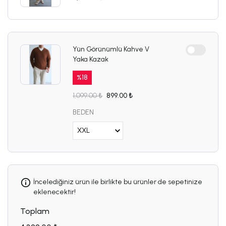
Yün Görünümlü Kahve V
Yaka Kazak
%
18
1,099.00 ₺
899.00 ₺
BEDEN
İncelediğiniz ürün ile birlikte bu ürünler de sepetinize
eklenecektir!
Toplam