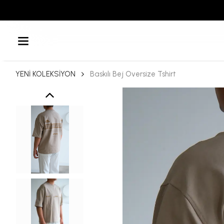
YENİ KOLEKSİYON
Baskılı Bej Oversize Tshirt