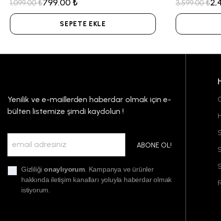
799.00 ₺
2,
1,099.00 ₺
3,599.00 ₺
SEPETE EKLE
Yenilik ve e-maillerden haberdar olmak için e-
G
bülten listemize şimdi kaydolun !
S
ABONE OL!
S
Gizliliği
onaylıyorum
. Kampanya ve ürünler
hakkında iletişim kanalları yoluyla haberdar olmak
F
istiyorum.