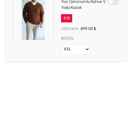
Yün Görünümlü Kahve V
Yaka Kazak
%
18
1,099.00 ₺
899.00 ₺
BEDEN