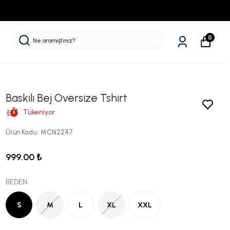
0
Baskılı Bej Oversize Tshirt
Tükeniyor
Ürün Kodu
:
MCN2247
999.00 ₺
BEDEN
S
M
L
XL
XXL