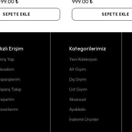
499.00 ₺
999.00 ₺
SEPETE EKLE
SEPETE EKLE
Hızlı Erişim
Kategorilerimiz
iriş Yap
Yeni Koleksiyon
Hesabım
Alt Giyim
iparişlerim
Dış Giyim
ipariş Takip
Üst Giyim
Sepetim
Aksesuar
avorilerim
Ayakkabı
İndirimli Ürünler