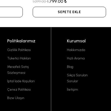
799.00 ₺
1,099.00 ₺
SEPETE EKLE
Politikalarımız
Kurumsal
Gizlilik Politikası
Hakkımızda
Tüketici Hakları
Hızlı Arama
Mesafeli Satış
Blog
Sözleşmesi
Sıkça Sorulan
İptal İade Koşulları
Sorular
Çerez Politikası
İletişim
Bize Ulaşın