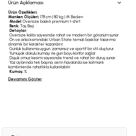
Ürün Açıklaması
Ürün Özellikleri;
Manken Ölçüleri:
178 cm | 80 kg | M Beden
•
Model:
Oversize baskılı premium t-shirt.
•
Renk:
Taş Beji.
•
Detaylar:
• Oversize kalıbı sayesinde rahat ve modern bir görünüm sunar.
• Ön ve arka kısmındaki Urban State temalı baskılar tasarıma
dinamik bir karakter kazandırır.
• Günlük kullanıma uygun, zamansız ve sportif bir stil oluşturur.
• Yumuşak dokulu kumaşı ile gün boyu konfor sağlar.
• Düşük omuz kesimi sayesinde trend ve rahat bir duruş sunar.
• Yaz aylarında tek başına, serin havalarda ise katmanlı
kombinlerde rahatlıkla kullanılabilir.
•
Kumaş:
%
Devamını Göster