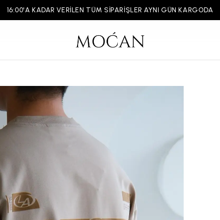
16:00'A KADAR VERİLEN TÜM SİPARİŞLER AYNI GÜN KARGODA