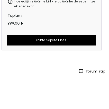
İncelediğiniz ürün ile birlikte bu ürünler de sepetinize
eklenecektir!
Toplam
999.00 ₺
Birlikte Sepete Ekle (1)
Yorum Yap