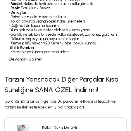
•
Model:
Nakış detaylı oversize uzun kollu gömlek.
•
Renk:
Ekru / Kırık Beyaz.
•
Detaylar:
• Rahat ve modern oversize kalıp.
• Kollar boyunca uzanan özel nakış işlemeleri.
• Düğmeli ön kapama tasarımı.
• Yumuşak dokulu ve nefes alabilen kumaş yapısı.
• Günlük ve şık kombinlerde kullanılabilecek zamansız görünüm.
• Dökümlü yapısıyla gün boyu konfor sağlar.
•
Kumaş:
%80 Viskon %20 Keten / özel dokulu kumaş.
Stil & Kombin
• Keten veya kumaş pantolonlarla s
Devamını Göster
Tarzını Yansıtacak Diğer Parçalar Kısa
Süreliğine SANA ÖZEL İndirimli!
Görünümünü bir üst lige taşı. Bu parçanın etkisini artıracak ve
tarzını keskinleştirecek en iyi yol arkadaşları.
Kolları Nakış Detaylı