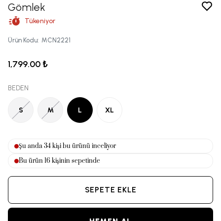
Gömlek
Tükeniyor
Ürün Kodu
:
MCN2221
1,799.00 ₺
BEDEN
S
M
L
XL
Şu anda
36
kişi bu ürünü inceliyor
Bu ürün
16
kişinin sepetinde
SEPETE EKLE