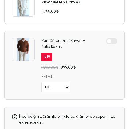
Viskon/Keten Gömlek
1,799.00 ₺
Yün Görünümlü Kahve V
Yaka Kazak
%
18
1,099.00 ₺
899.00 ₺
BEDEN
İncelediğiniz ürün ile birlikte bu ürünler de sepetinize
eklenecektir!