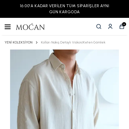
16:00'A KADAR VERİLEN TÜM SİPARİŞLER AYNI
GÜN KARGODA
0
YENİ KOLEKSİYON
Kolları Nakış Detaylı Viskon/Keten Gömlek