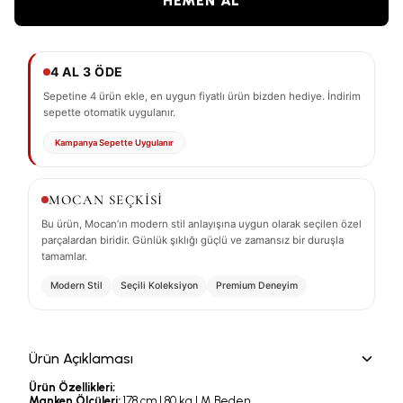
HEMEN AL
4 AL 3 ÖDE
Sepetine 4 ürün ekle, en uygun fiyatlı ürün bizden hediye. İndirim
sepette otomatik uygulanır.
Kampanya Sepette Uygulanır
MOCAN SEÇKİSİ
Bu ürün, Mocan’ın modern stil anlayışına uygun olarak seçilen özel
parçalardan biridir. Günlük şıklığı güçlü ve zamansız bir duruşla
tamamlar.
Modern Stil
Seçili Koleksiyon
Premium Deneyim
Ürün Açıklaması
Ürün Özellikleri;
Manken Ölçüleri:
178 cm | 80 kg | M Beden