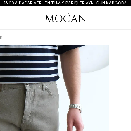
16:00'A KADAR VERİLEN TÜM SİPARİŞLER AYNI GÜN KARGODA
on