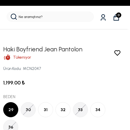
0
Haki Boyfriend Jean Pantolon
Tükeniyor
Ürün Kodu
:
MCN2047
1,199.00 ₺
BEDEN
29
30
31
32
33
34
36