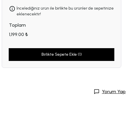
İncelediğiniz ürün ile birlikte bu ürünler de sepetinize
eklenecektir!
Toplam
1,199.00 ₺
Birlikte Sepete Ekle (1)
Yorum Yap