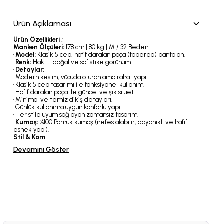
Ürün Açıklaması
Ürün Özellikleri ;
Manken Ölçüleri:
178 cm | 80 kg | M / 32 Beden
•
Model:
Klasik 5 cep, hafif daralan paça (tapered) pantolon.
•
Renk:
Haki – doğal ve sofistike görünüm.
•
Detaylar:
• Modern kesim, vücuda oturan ama rahat yapı.
• Klasik 5 cep tasarımı ile fonksiyonel kullanım.
• Hafif daralan paça ile güncel ve şık siluet.
• Minimal ve temiz dikiş detayları.
• Günlük kullanıma uygun konforlu yapı.
• Her stile uyum sağlayan zamansız tasarım.
•
Kumaş:
%100 Pamuk kumaş (nefes alabilir, dayanıklı ve hafif
esnek yapı).
Stil & Kom
Devamını Göster