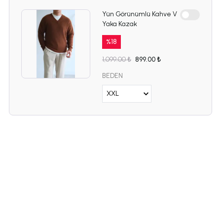
Yün Görünümlü Kahve V
Yaka Kazak
%
18
1,099.00 ₺
899.00 ₺
BEDEN