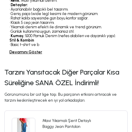
•
Renk:
Mavi yıkamalı denim.
•
Detaylar:
• Ayarlanabilir bağcıklı bel tasarımı.
• Geniş paça (wide leg) kesimi ile modern görünüm.
• Rahat kalıbı sayesinde gün boyu konfor sağlar.
• Klasik 5 cep jean tasarımı.
• Yıkamalı denim efekti ile dinamik ve trend görünüm.
• Günlük kullanıma uygun, zamansız stil.
•
Kumaş:
%100 Pamuk Denim (nefes alabilen ve dayanıklı yapı).
Stil & Kombin
• Basic t-shirt ve b
Devamını Göster
Tarzını Yansıtacak Diğer Parçalar Kısa
Süreliğine SANA ÖZEL İndirimli!
Görünümünü bir üst lige taşı. Bu parçanın etkisini artıracak ve
tarzını keskinleştirecek en iyi yol arkadaşları.
Mavi Yıkamalı Şerit Detaylı
Baggy Jean Pantolon