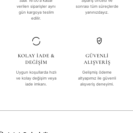
Saat 16:00'a kadar
Sipariş öncesi ve
verilen siparişler aynı
sonrası tüm süreçlerde
gün kargoya teslim
yanınızdayız.
edilir.
KOLAY İADE &
GÜVENLİ
DEĞİŞİM
ALIŞVERİŞ
Uygun koşullarda hızlı
Gelişmiş ödeme
ve kolay değişim veya
altyapımız ile güvenli
iade imkanı.
alışveriş deneyimi.