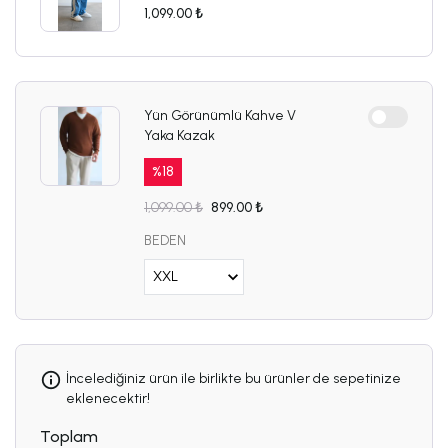
1,099.00 ₺
Yün Görünümlü Kahve V
Yaka Kazak
%
18
1,099.00 ₺
899.00 ₺
BEDEN
İncelediğiniz ürün ile birlikte bu ürünler de sepetinize
eklenecektir!
Toplam