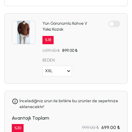
Yün Görünümlü Kahve V
Yaka Kazak
%
18
1,099.00 ₺
899.00 ₺
BEDEN
İncelediğiniz ürün ile birlikte bu ürünler de sepetinize
eklenecektir!
Avantajlı Toplam
999.00 ₺
699.00 ₺
%
30