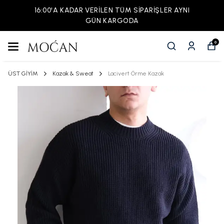
16:00'A KADAR VERİLEN TÜM SİPARİŞLER AYNI
GÜN KARGODA
0
ÜST GİYİM
Kazak & Sweat
Lacivert Örme Kazak