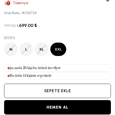
Tükeniyor
Ürün Kodu
:
MCN1724
699.00 ₺
999.00 ₺
BEDEN
M
L
XL
XXL
Şu anda
26
kişi bu ürünü inceliyor
Bu ürün
14
kişinin sepetinde
SEPETE EKLE
HEMEN AL