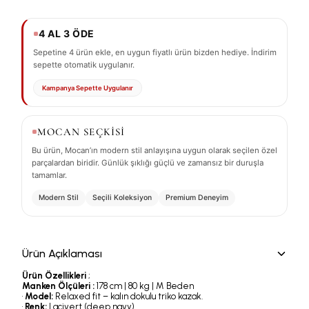
4 AL 3 ÖDE
Sepetine 4 ürün ekle, en uygun fiyatlı ürün bizden hediye. İndirim
sepette otomatik uygulanır.
Kampanya Sepette Uygulanır
MOCAN SEÇKİSİ
Bu ürün, Mocan’ın modern stil anlayışına uygun olarak seçilen özel
parçalardan biridir. Günlük şıklığı güçlü ve zamansız bir duruşla
tamamlar.
Modern Stil
Seçili Koleksiyon
Premium Deneyim
Ürün Açıklaması
Ürün Özellikleri
;
Manken Ölçüleri :
178 cm | 80 kg | M Beden
•
Model:
Relaxed fit – kalın dokulu triko kazak.
•
Renk:
Lacivert (deep navy).