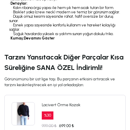
•
Detaylar:
• Kalın ribana örgü yapısı ile hem şık hem sıcak tutan bir form.
• Bisiklet yaka (crew neck) modern ve temiz bir görünüm sağlar.
• Düşük omuz kesimi sayesinde rahat, hafif oversize bir duruş
sunar.
• Esnek yapısı sayesinde konforlu kullanım ve hareket kolaylığı
sağlar.
• Soğuk havalarda yüksek ısı yalıtımı sunan yoğun dokulu triko.
•
Kumaş:
Devamını Göster
Tarzını Yansıtacak Diğer Parçalar Kısa
Süreliğine SANA ÖZEL İndirimli!
Görünümünü bir üst lige taşı. Bu parçanın etkisini artıracak ve
tarzını keskinleştirecek en iyi yol arkadaşları.
Lacivert Örme Kazak
%
30
999.00 ₺
699.00 ₺