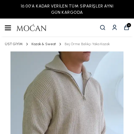
16:00'A KADAR VERİLEN TÜM SİPARİŞLER AYNI
GÜN KARGODA
0
ÜST GİYİM
Kazak & Sweat
Bej Örme Balıkçı Yaka Kazak