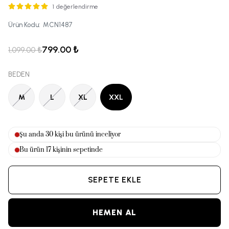
1 değerlendirme
Ürün Kodu
:
MCN1487
799.00 ₺
1,099.00 ₺
BEDEN
M
L
XL
XXL
Şu anda
30
kişi bu ürünü inceliyor
Bu ürün
17
kişinin sepetinde
SEPETE EKLE
HEMEN AL