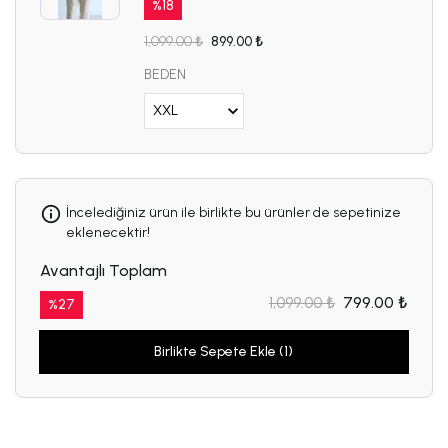
%
18
1,099.00 ₺
899.00 ₺
BEDEN
İncelediğiniz ürün ile birlikte bu ürünler de sepetinize
eklenecektir!
Avantajlı Toplam
1,099.00 ₺
799.00 ₺
%
27
Birlikte Sepete Ekle (1)