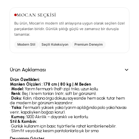
MOCAN SEÇKİSİ
Bu ürün, Mocan’ın modern stil anlayışına uygun olarak seçilen özel
parçalardan biridir. Günlük şıklığı güçlü ve zamansız bir duruşla
tamamlar.
Modern Stil
Seçili Koleksiyon
Premium Deneyim
Ürün Açıklaması
Ürün Özellikleri:
Manken Ölçüleri : 178 cm | 80 kg | M Beden
•
Model:
Yarım fermuarlı (half-zip) triko, uzun kollu.
•
Renk:
Bej / krem tonları (nötr, soft bir görünüm).
•
Doku:
Kalın, ribana örgü dokusu sayesinde hem sıcak tutar hem
de modern bir görünüm kazandırır.
•
Yaka:
Fermuarlı yüksek yaka (yarım açıldığında polo yaka havası
verir, kapalıyken boğazı korur).
•
Kumaş:
%100 Akrilik – dayanıklı ve konforlu.
Stil & Kombin:
• Günlük kullanım için basic tişörtlerle rahat kombinlenebilir.
• Slim fit veya düz kesim pantolonlarla şık bir sma
Devamını Göster