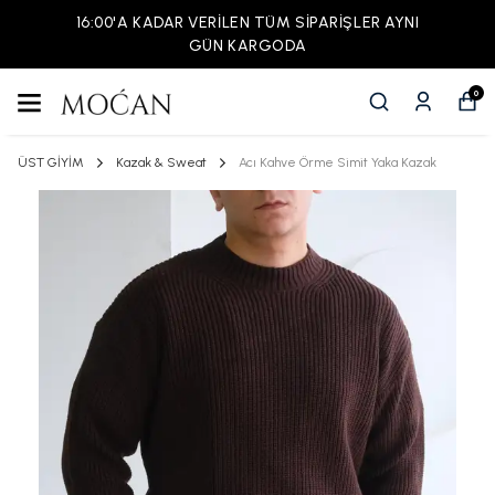
16:00'A KADAR VERİLEN TÜM SİPARİŞLER AYNI
GÜN KARGODA
0
ÜST GİYİM
Kazak & Sweat
Acı Kahve Örme Simit Yaka Kazak