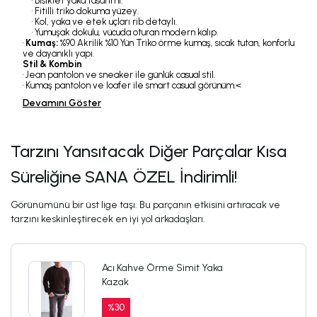
• Bisiklet yaka tasarımı.
• Fitilli triko dokuma yüzey.
• Kol, yaka ve etek uçları rib detaylı.
• Yumuşak dokulu, vücuda oturan modern kalıp.
•
Kumaş:
%90 Akrilik %10 Yün Triko örme kumaş, sıcak tutan, konforlu
ve dayanıklı yapı.
Stil & Kombin
• Jean pantolon ve sneaker ile günlük casual stil.
• Kumaş pantolon ve loafer ile smart casual görünüm.<
Devamını Göster
Tarzını Yansıtacak Diğer Parçalar Kısa
Süreliğine SANA ÖZEL İndirimli!
Görünümünü bir üst lige taşı. Bu parçanın etkisini artıracak ve
tarzını keskinleştirecek en iyi yol arkadaşları.
Acı Kahve Örme Simit Yaka
Kazak
%
30