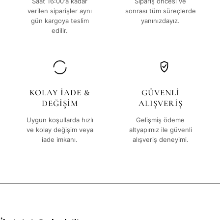
Saat 16:00'a kadar
Sipariş öncesi ve
verilen siparişler aynı
sonrası tüm süreçlerde
gün kargoya teslim
yanınızdayız.
edilir.
KOLAY İADE &
GÜVENLİ
DEĞİŞİM
ALIŞVERİŞ
Uygun koşullarda hızlı
Gelişmiş ödeme
ve kolay değişim veya
altyapımız ile güvenli
iade imkanı.
alışveriş deneyimi.