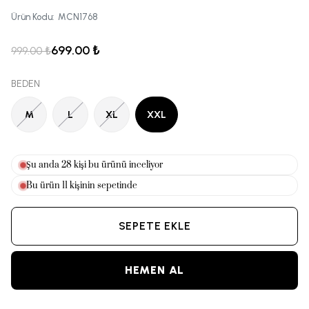
Ürün Kodu
:
MCN1768
699.00 ₺
999.00 ₺
BEDEN
M
L
XL
XXL
Şu anda
30
kişi bu ürünü inceliyor
Bu ürün
11
kişinin sepetinde
SEPETE EKLE
HEMEN AL