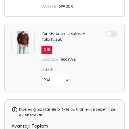
999.00 ₺
699.00 ₺
Yün Görünümlü Kahve V
Yaka Kazak
%
18
1,099.00 ₺
899.00 ₺
BEDEN
İncelediğiniz ürün ile birlikte bu ürünler de sepetinize
eklenecektir!
Avantajlı Toplam