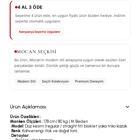
4 AL 3 ÖDE
Sepetine 4 ürün ekle, en uygun fiyatlı ürün bizden hediye. İndirim
sepette otomatik uygulanır.
Kampanya Sepette Uygulanır
MOCAN SEÇKİSİ
Bu ürün, Mocan’ın modern stil anlayışına uygun olarak seçilen özel
parçalardan biridir. Günlük şıklığı güçlü ve zamansız bir duruşla
tamamlar.
Modern Stil
Seçili Koleksiyon
Premium Deneyim
Ürün Açıklaması
Ürün Özellikleri ;
Manken Ölçüleri :
178 cm | 80 kg | M Beden
•
Model:
Düz kesim (regular / straight fit) bisiklet yaka triko kazak.
•
Renk:
Kahverengi (tok ve doğal ton).
•
Detaylar: