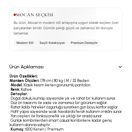
MOCAN SEÇKİSİ
Bu ürün, Mocan’ın modern stil anlayışına uygun olarak seçilen özel
parçalardan biridir. Günlük şıklığı güçlü ve zamansız bir duruşla
tamamlar.
Modern Stil
Seçili Koleksiyon
Premium Deneyim
Ürün Açıklaması
Ürün Özellikleri;
Manken Ölçüleri:
178 cm | 80 kg | M / 32 Beden
•
Model:
Klasik kesim keten görünümlü pantolon.
•
Renk:
Kahve.
•
Detaylar:
• Doğal dokulu kumaşı sayesinde şık ve rahat bir kullanım sunar.
• Düz ön tasarımı ile sade ve zamansız bir görünüm sağlar.
• Rahat kalıbı hareket özgürlüğü sunarken gün boyu konfor sağlar.
• Hafif yapısı sayesinde sıcak havalarda ferah kullanım imkânı sunar.
• Yan cepleri ile fonksiyonellik ve şıklığı bir arada sunar.
• Günlük kombinlerden smart casual kombinlere kadar geniş
kullanım alanına sahiptir.
•
Kumaş:
%100 Keten / Premium