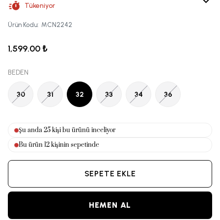
Tükeniyor
Ürün Kodu
:
MCN2242
1,599.00 ₺
BEDEN
30
31
32
33
34
36
Şu anda
25
kişi bu ürünü inceliyor
Bu ürün
12
kişinin sepetinde
SEPETE EKLE
HEMEN AL