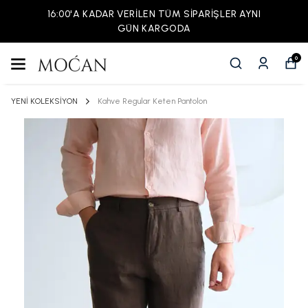
16:00'A KADAR VERİLEN TÜM SİPARİŞLER AYNI
GÜN KARGODA
0
YENİ KOLEKSİYON
Kahve Regular Keten Pantolon