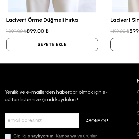
Lacivert Örme Düğmeli Hırka
Lacivert Si
899.00 ₺
899
1,299.00 ₺
1,199.00 ₺
SEPETE EKLE
Yenilik ve e-maillerden haberdar olmak için e-
G
bülten listemize şimdi kaydolun !
S
ABONE OL!
S
Gizliliği
onaylıyorum
. Kampanya ve ürünler