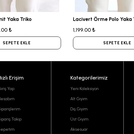
mit Yaka Triko
Lacivert Örme Polo Yaka T
.00 ₺
1,199.00 ₺
SEPETE EKLE
SEPETE EKLE
Hızlı Erişim
Kategorilerimiz
iriş Yap
Yeni Koleksiyon
Hesabım
Alt Giyim
iparişlerim
Dış Giyim
ipariş Takip
Üst Giyim
Sepetim
Aksesuar