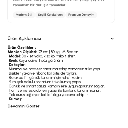
zamansız bir duruşla tamamlar.
Modern Stil
Seçili Koleksiyon
Premium Deneyim
Ürün Açıklaması
Ürün Özellikleri ;
Manken Ölçüleri:
178 cm | 80 kg | M Beden
•
Model:
Bisiklet yaka, kısa kol triko t-shirt.
•
Renk:
Koyu lacivert düz görünüm.
•
Detaylar:
• Minimal ve modern tasarıma sahip zamansız triko yapı.
• Bisiklet yaka ve ribana kol bitiş detayları.
• Relaxed fit, günlük kullanım için rahat kesim.
• Yumuşak dokulu premium triko kumaş yapısı.
• Günlük ve smart casual kombinlere uygun görünüm sağlar.
• Hafif ve nefes alabilen yapısı ile konforlu kullanım sunar.
• Tok duruş sağlayan kaliteli örgü yapısına sahiptir.
•
Kumaş:
Devamını Göster