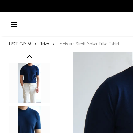
ÜST GİYİM
Triko
Lacivert Simit Yaka Triko Tshirt