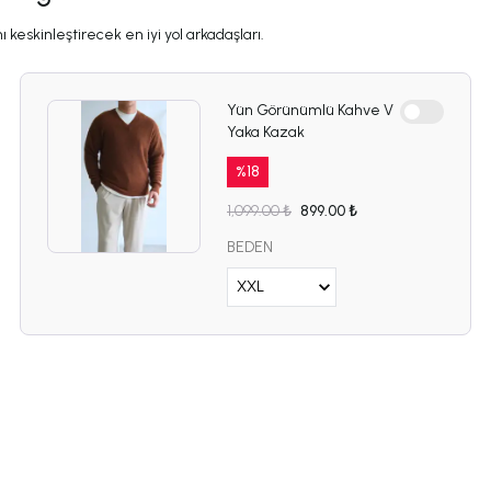
 keskinleştirecek en iyi yol arkadaşları.
Yün Görünümlü Kahve V
Yaka Kazak
%
18
1,099.00 ₺
899.00 ₺
BEDEN