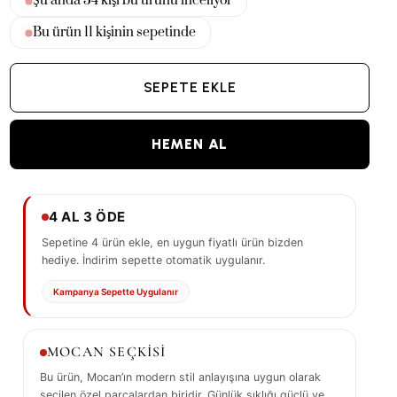
Şu anda
37
kişi bu ürünü inceliyor
Bu ürün
11
kişinin sepetinde
SEPETE EKLE
HEMEN AL
4 AL 3 ÖDE
Sepetine 4 ürün ekle, en uygun fiyatlı ürün bizden
hediye. İndirim sepette otomatik uygulanır.
Kampanya Sepette Uygulanır
MOCAN SEÇKİSİ
Bu ürün, Mocan’ın modern stil anlayışına uygun olarak
seçilen özel parçalardan biridir. Günlük şıklığı güçlü ve