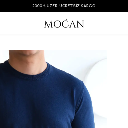
16:00'A KADAR VERİLEN TÜM SİPARİŞLER AYNI GÜN KARGODA