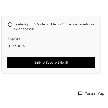
İncelediğiniz ürün ile birlikte bu ürünler de sepetinize
eklenecektir!
Toplam
1,099.00 ₺
Birlikte Sepete Ekle (1)
Yorum Yap