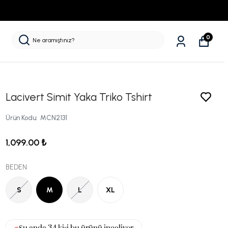
0
Lacivert Simit Yaka Triko Tshirt
Ürün Kodu
:
MCN2131
1,099.00 ₺
BEDEN
S
M
L
XL