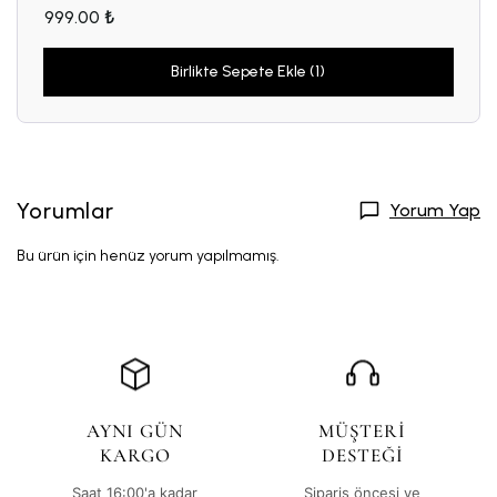
999.00 ₺
Birlikte Sepete Ekle (1)
Yorumlar
Yorum Yap
Bu ürün için henüz yorum yapılmamış.
AYNI GÜN
MÜŞTERİ
KARGO
DESTEĞİ
Saat 16:00'a kadar
Sipariş öncesi ve