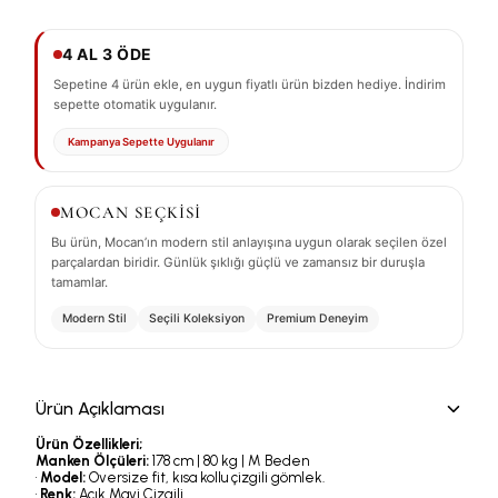
4 AL 3 ÖDE
Sepetine 4 ürün ekle, en uygun fiyatlı ürün bizden hediye. İndirim
sepette otomatik uygulanır.
Kampanya Sepette Uygulanır
MOCAN SEÇKİSİ
Bu ürün, Mocan’ın modern stil anlayışına uygun olarak seçilen özel
parçalardan biridir. Günlük şıklığı güçlü ve zamansız bir duruşla
tamamlar.
Modern Stil
Seçili Koleksiyon
Premium Deneyim
Ürün Açıklaması
Ürün Özellikleri;
Manken Ölçüleri:
178 cm | 80 kg | M Beden
•
Model:
Oversize fit, kısa kollu çizgili gömlek.
•
Renk:
Açık Mavi Çizgili.