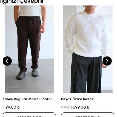
İlginizi Çekebilir
Kahve Regular Modal Pantolon
Beyaz Örme Kazak
1,199.00 ₺
699.00 ₺
999.00 ₺