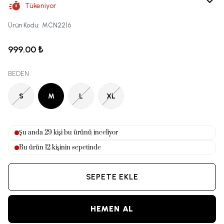
Tükeniyor
Ürün Kodu
:
MCN2216
999.00 ₺
BEDEN
S
M
L
XL
Şu anda
32
kişi bu ürünü inceliyor
Bu ürün
12
kişinin sepetinde
SEPETE EKLE
HEMEN AL