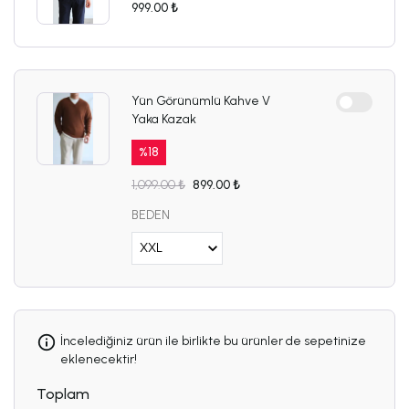
999.00 ₺
Yün Görünümlü Kahve V
Yaka Kazak
%
18
1,099.00 ₺
899.00 ₺
BEDEN
İncelediğiniz ürün ile birlikte bu ürünler de sepetinize
eklenecektir!
Toplam