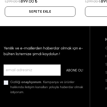
899.00 ₺
89
1,299.00 ₺
1,299.00 ₺
SEPETE EKLE
Yenilik ve e-maillerden haberdar olmak için e-
G
bülten listemize şimdi kaydolun !
S
ABONE OL!
S
Gizliliği
onaylıyorum
. Kampanya ve ürünler
hakkında iletişim kanalları yoluyla haberdar olmak
F
istiyorum.