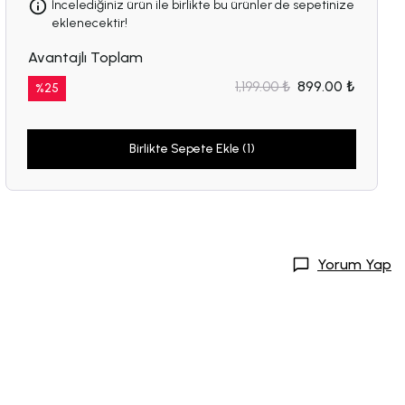
İncelediğiniz ürün ile birlikte bu ürünler de sepetinize
eklenecektir!
Avantajlı Toplam
1,199.00 ₺
899.00 ₺
%
25
Birlikte Sepete Ekle (1)
Yorum Yap