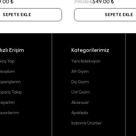
9.00 ₺
549.00 ₺
799.00 ₺
SEPETE EKLE
SEPETE EKLE
Hızlı Erişim
Kategorilerimiz
iriş Yap
Yeni Koleksiyon
Hesabım
Alt Giyim
iparişlerim
Dış Giyim
ipariş Takip
Üst Giyim
Sepetim
Aksesuar
avorilerim
Ayakkabı
İndirimli Ürünler