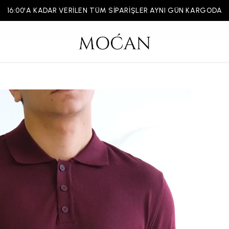
16:00'A KADAR VERİLEN TÜM SİPARİŞLER AYNI GÜN KARGODA