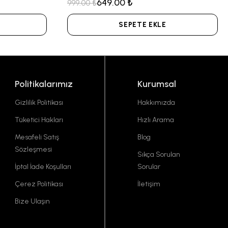
649.00 ₺
999.00 ₺
SEPETE EKLE
Politikalarımız
Kurumsal
Gizlilik Politikası
Hakkımızda
Tüketici Hakları
Hızlı Arama
Mesafeli Satış
Blog
Sözleşmesi
Sıkça Sorulan
İptal İade Koşulları
Sorular
Çerez Politikası
İletişim
Bize Ulaşın