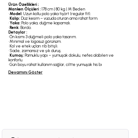
Ürün Özellikleri ;
Manken Ölçüleri :
178 cm | 80 kg | M Beden
•
Model:
Uzun kollu polo yaka tişört (regular fit).
•
Kalıp:
Düz kesim – vücuda oturan ama rahat form.
•
Yaka:
Polo yaka, düğme kapamalı.
•
Renk:
Bordo.
Detaylar :
• Ön kısmı 3 düğmeli polo yaka tasarım.
• Minimal ve logosuz görünüm.
• Kol ve etek uçları rib bitişli.
• Sade, zamansız ve şık duruş.
•
Kumaş:
Pamuklu yapı – yumuşak dokulu, nefes alabilen ve
konforlu.
• Gün boyu rahat kullanım sağlar, ciltte yumuşak his bı
Devamını Göster