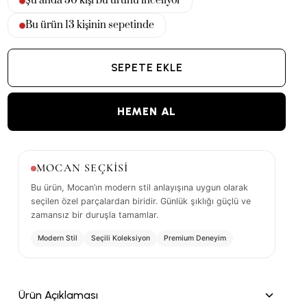
Şu anda
30
kişi bu ürünü inceliyor
Bu ürün
13
kişinin sepetinde
SEPETE EKLE
HEMEN AL
MOCAN SEÇKİSİ
Bu ürün, Mocan’ın modern stil anlayışına uygun olarak
seçilen özel parçalardan biridir. Günlük şıklığı güçlü ve
zamansız bir duruşla tamamlar.
Modern Stil
Seçili Koleksiyon
Premium Deneyim
Ürün Açıklaması