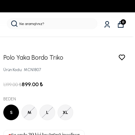
0
Polo Yaka Bordo Triko
Ürün Kodu
:
MCN1807
899.00 ₺
1,199.00 ₺
BEDEN
S
M
L
XL