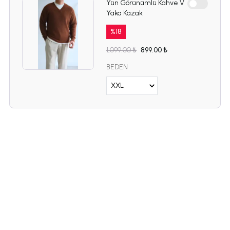
Yün Görünümlü Kahve V
Yaka Kazak
%
18
1,099.00 ₺
899.00 ₺
BEDEN