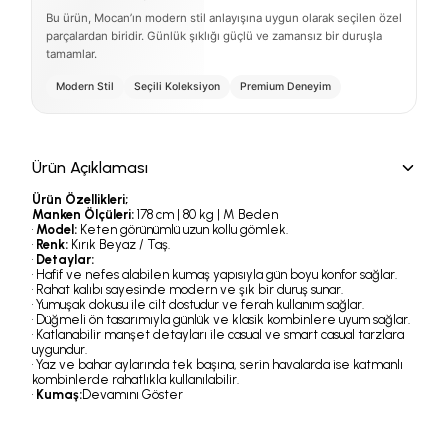
Bu ürün, Mocan’ın modern stil anlayışına uygun olarak seçilen özel
parçalardan biridir. Günlük şıklığı güçlü ve zamansız bir duruşla
tamamlar.
Modern Stil
Seçili Koleksiyon
Premium Deneyim
Ürün Açıklaması
Ürün Özellikleri;
Manken Ölçüleri:
178 cm | 80 kg | M Beden
•
Model:
Keten görünümlü uzun kollu gömlek.
•
Renk:
Kırık Beyaz / Taş.
•
Detaylar:
• Hafif ve nefes alabilen kumaş yapısıyla gün boyu konfor sağlar.
• Rahat kalıbı sayesinde modern ve şık bir duruş sunar.
• Yumuşak dokusu ile cilt dostudur ve ferah kullanım sağlar.
• Düğmeli ön tasarımıyla günlük ve klasik kombinlere uyum sağlar.
• Katlanabilir manşet detayları ile casual ve smart casual tarzlara
uygundur.
• Yaz ve bahar aylarında tek başına, serin havalarda ise katmanlı
kombinlerde rahatlıkla kullanılabilir.
•
Kumaş:
Devamını Göster