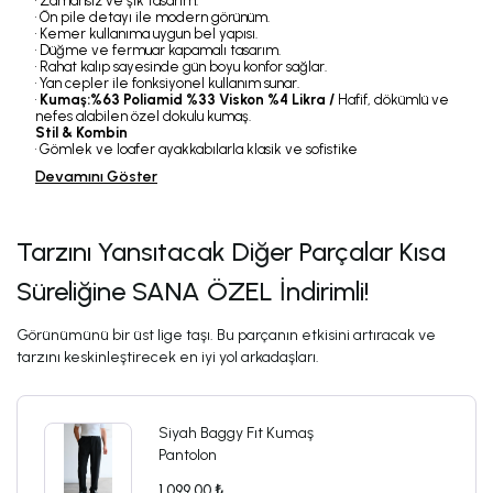
• Zamansız ve şık tasarım.
• Ön pile detayı ile modern görünüm.
• Kemer kullanıma uygun bel yapısı.
• Düğme ve fermuar kapamalı tasarım.
• Rahat kalıp sayesinde gün boyu konfor sağlar.
• Yan cepler ile fonksiyonel kullanım sunar.
•
Kumaş:%63 Poliamid %33 Viskon %4 Likra /
Hafif, dökümlü ve
nefes alabilen özel dokulu kumaş.
Stil & Kombin
• Gömlek ve loafer ayakkabılarla klasik ve sofistike
Devamını Göster
Tarzını Yansıtacak Diğer Parçalar Kısa
Süreliğine SANA ÖZEL İndirimli!
Görünümünü bir üst lige taşı. Bu parçanın etkisini artıracak ve
tarzını keskinleştirecek en iyi yol arkadaşları.
Siyah Baggy Fıt Kumaş
Pantolon
1,099.00 ₺