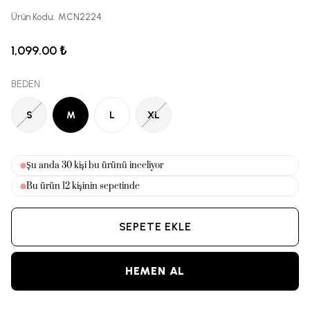
Ürün Kodu
:
MCN2224
1,099.00 ₺
BEDEN
S
M
L
XL
Şu anda
32
kişi bu ürünü inceliyor
Bu ürün
12
kişinin sepetinde
SEPETE EKLE
HEMEN AL