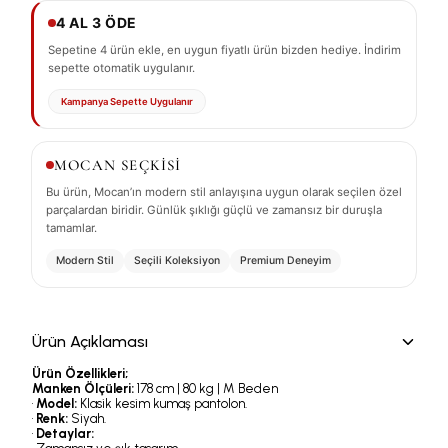
4 AL 3 ÖDE
Sepetine 4 ürün ekle, en uygun fiyatlı ürün bizden hediye. İndirim
sepette otomatik uygulanır.
Kampanya Sepette Uygulanır
MOCAN SEÇKİSİ
Bu ürün, Mocan’ın modern stil anlayışına uygun olarak seçilen özel
parçalardan biridir. Günlük şıklığı güçlü ve zamansız bir duruşla
tamamlar.
Modern Stil
Seçili Koleksiyon
Premium Deneyim
Ürün Açıklaması
Ürün Özellikleri;
Manken Ölçüleri:
178 cm | 80 kg | M Beden
•
Model:
Klasik kesim kumaş pantolon.
•
Renk:
Siyah.
•
Detaylar: