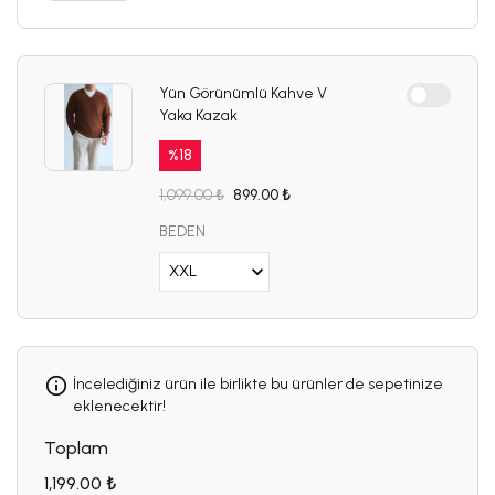
Yün Görünümlü Kahve V
Yaka Kazak
%
18
1,099.00 ₺
899.00 ₺
BEDEN
İncelediğiniz ürün ile birlikte bu ürünler de sepetinize
eklenecektir!
Toplam
1,199.00 ₺