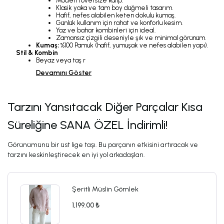
Modern oversize kalıp.
Klasik yaka ve tam boy düğmeli tasarım.
Hafif, nefes alabilen keten dokulu kumaş.
Günlük kullanım için rahat ve konforlu kesim.
Yaz ve bahar kombinleri için ideal.
Zamansız çizgili deseniyle şık ve minimal görünüm.
Kumaş:
%100 Pamuk (hafif, yumuşak ve nefes alabilen yapı).
Stil & Kombin
Beyaz veya taş r
Devamını Göster
Tarzını Yansıtacak Diğer Parçalar Kısa
Süreliğine SANA ÖZEL İndirimli!
Görünümünü bir üst lige taşı. Bu parçanın etkisini artıracak ve
tarzını keskinleştirecek en iyi yol arkadaşları.
Şeritli Müslin Gömlek
1,199.00 ₺