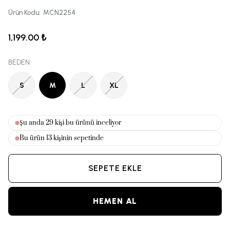
Ürün Kodu
:
MCN2254
1,199.00 ₺
BEDEN
S
M
L
XL
Şu anda
32
kişi bu ürünü inceliyor
Bu ürün
13
kişinin sepetinde
SEPETE EKLE
HEMEN AL