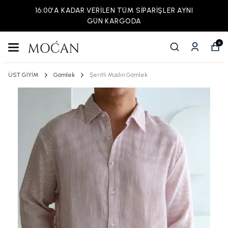
16:00'A KADAR VERİLEN TÜM SİPARİŞLER AYNI
GÜN KARGODA
0
ÜST GİYİM
Gömlek
Şeritli Müslin Gömlek