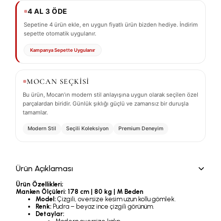
4 AL 3 ÖDE
Sepetine 4 ürün ekle, en uygun fiyatlı ürün bizden hediye. İndirim
sepette otomatik uygulanır.
Kampanya Sepette Uygulanır
MOCAN SEÇKİSİ
Bu ürün, Mocan’ın modern stil anlayışına uygun olarak seçilen özel
parçalardan biridir. Günlük şıklığı güçlü ve zamansız bir duruşla
tamamlar.
Modern Stil
Seçili Koleksiyon
Premium Deneyim
Ürün Açıklaması
Ürün Özellikleri;
Manken Ölçüleri:
178 cm | 80 kg | M Beden
Model:
Çizgili, oversize kesim uzun kollu gömlek.
Renk:
Pudra – beyaz ince çizgili görünüm.
Detaylar: