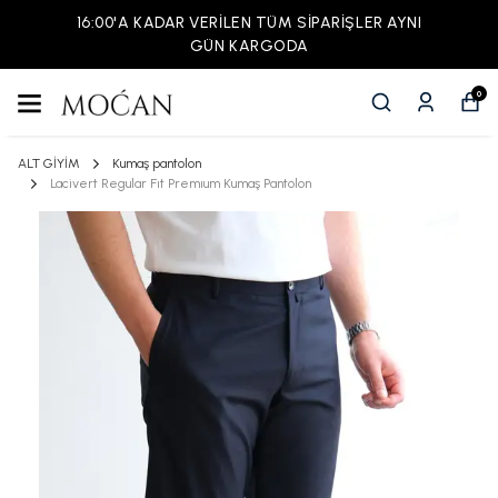
16:00'A KADAR VERİLEN TÜM SİPARİŞLER AYNI
GÜN KARGODA
0
ALT GİYİM
Kumaş pantolon
Lacivert Regular Fıt Premıum Kumaş Pantolon