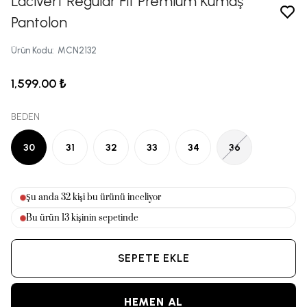
Lacivert Regular Fıt Premıum Kumaş
Pantolon
Ürün Kodu
:
MCN2132
1,599.00 ₺
BEDEN
30
31
32
33
34
36
Şu anda
31
kişi bu ürünü inceliyor
Bu ürün
13
kişinin sepetinde
SEPETE EKLE
HEMEN AL