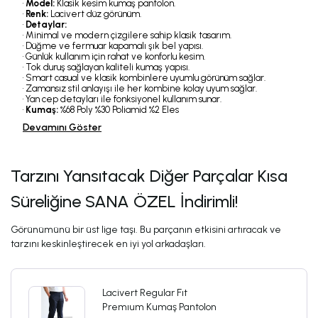
•
Model:
Klasik kesim kumaş pantolon.
•
Renk:
Lacivert düz görünüm.
•
Detaylar:
• Minimal ve modern çizgilere sahip klasik tasarım.
• Düğme ve fermuar kapamalı şık bel yapısı.
• Günlük kullanım için rahat ve konforlu kesim.
• Tok duruş sağlayan kaliteli kumaş yapısı.
• Smart casual ve klasik kombinlere uyumlu görünüm sağlar.
• Zamansız stil anlayışı ile her kombine kolay uyum sağlar.
• Yan cep detayları ile fonksiyonel kullanım sunar.
•
Kumaş:
%68 Poly %30 Poliamid %2 Eles
Devamını Göster
Tarzını Yansıtacak Diğer Parçalar Kısa
Süreliğine SANA ÖZEL İndirimli!
Görünümünü bir üst lige taşı. Bu parçanın etkisini artıracak ve
tarzını keskinleştirecek en iyi yol arkadaşları.
Lacivert Regular Fıt
Premıum Kumaş Pantolon