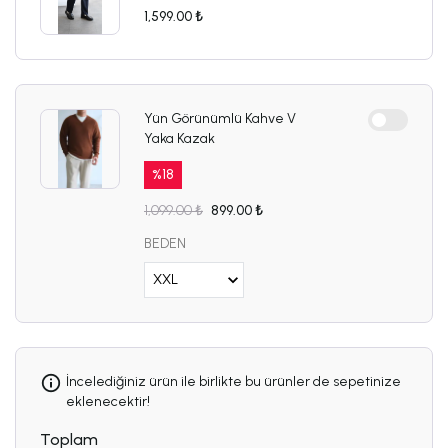
1,599.00 ₺
Yün Görünümlü Kahve V
Yaka Kazak
%
18
1,099.00 ₺
899.00 ₺
BEDEN
İncelediğiniz ürün ile birlikte bu ürünler de sepetinize
eklenecektir!
Toplam