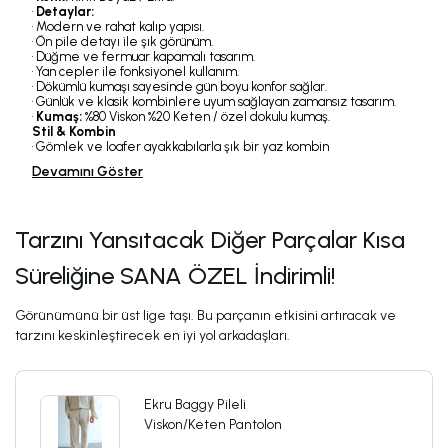
•
Detaylar:
• Modern ve rahat kalıp yapısı.
• Ön pile detayı ile şık görünüm.
• Düğme ve fermuar kapamalı tasarım.
• Yan cepler ile fonksiyonel kullanım.
• Dökümlü kumaşı sayesinde gün boyu konfor sağlar.
• Günlük ve klasik kombinlere uyum sağlayan zamansız tasarım.
•
Kumaş:
%80 Viskon %20 Keten / özel dokulu kumaş.
Stil & Kombin
• Gömlek ve loafer ayakkabılarla şık bir yaz kombin
Devamını Göster
Tarzını Yansıtacak Diğer Parçalar Kısa
Süreliğine SANA ÖZEL İndirimli!
Görünümünü bir üst lige taşı. Bu parçanın etkisini artıracak ve
tarzını keskinleştirecek en iyi yol arkadaşları.
Ekru Baggy Pileli
Viskon/Keten Pantolon