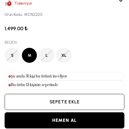
Tükeniyor
Ürün Kodu
:
MCN2220
1,499.00 ₺
BEDEN
S
M
L
XL
Şu anda
32
kişi bu ürünü inceliyor
Bu ürün
13
kişinin sepetinde
SEPETE EKLE
HEMEN AL