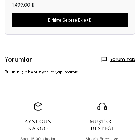
1,499.00 ₺
Birlikte Sepete Ekle (1)
Yorumlar
Yorum Yap
Bu ürün için henüz yorum yapılmamış.
AYNI GÜN
MÜŞTERİ
KARGO
DESTEĞİ
Saat 16:00'a kadar
Sipariş öncesi ve