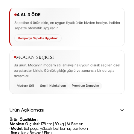
4 AL 3 ÖDE
Sepetine 4 ürün ekle, en uygun fiyatlı ürün bizden hediye. İndirim
sepette otomatik uygulanır.
Kampanya Sepette Uygulanır
MOCAN SEÇKİSİ
Bu ürün, Mocan’ın modern stil anlayışına uygun olarak seçilen özel
parçalardan biridir. Günlük şıklığı güçlü ve zamansız bir duruşla
tamamlar.
Modern Stil
Seçili Koleksiyon
Premium Deneyim
Ürün Açıklaması
Ürün Özellikleri;
Manken Ölçüleri:
178 cm | 80 kg | M Beden
•
Model:
Bol paça, yüksek bel kumaş pantolon.
•
Renk:
Kırık Beyaz / Ekru.