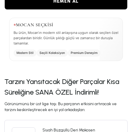
HEMEN AL
MOCAN SEÇKİSİ
Bu ürün, Mocan’ın modern stil anlayışına uygun olarak seçilen özel
parçalardan biridir. Günlük şıklığı güçlü ve zamansız bir duruşla
tamamlar.
Modern Stil
Seçili Koleksiyon
Premium Deneyim
Tarzını Yansıtacak Diğer Parçalar Kısa
Süreliğine SANA ÖZEL İndirimli!
Görünümünü bir üst lige taşı. Bu parçanın etkisini artıracak ve
tarzını keskinleştirecek en iyi yol arkadaşları.
Siyah Büzgüllü Deri Makosen