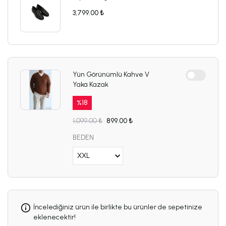
3,799.00 ₺
Yün Görünümlü Kahve V
Yaka Kazak
%
18
1,099.00 ₺
899.00 ₺
BEDEN
İncelediğiniz ürün ile birlikte bu ürünler de sepetinize
eklenecektir!