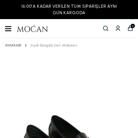
16:00'A KADAR VERİLEN TÜM SİPARİŞLER AYNI
GÜN KARGODA
0
AYAKKABI
Siyah Büzgüllü Deri Makosen