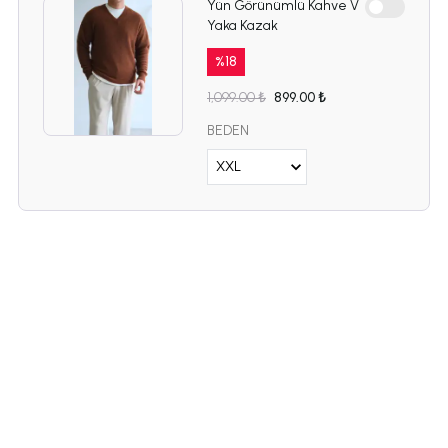
Yün Görünümlü Kahve V
Yaka Kazak
%
18
1,099.00 ₺
899.00 ₺
BEDEN