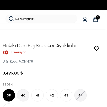
0
Hakiki Deri Bej Sneaker Ayakkabı
Tükeniyor
Ürün Kodu
:
MCN1478
3,499.00 ₺
BEDEN
39
40
41
42
43
44