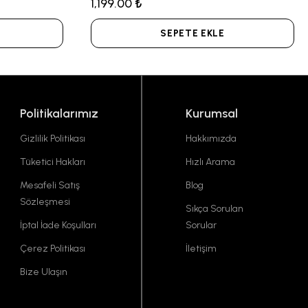
1,199.00 ₺
SEPETE EKLE
Politikalarımız
Kurumsal
Gizlilik Politikası
Hakkımızda
Tüketici Hakları
Hızlı Arama
Mesafeli Satış
Blog
Sözleşmesi
Sıkça Sorulan
İptal İade Koşulları
Sorular
Çerez Politikası
İletişim
Bize Ulaşın