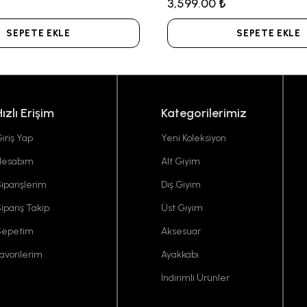
3,599.00 ₺
SEPETE EKLE
SEPETE EKLE
Hızlı Erişim
Kategorilerimiz
iriş Yap
Yeni Koleksiyon
Hesabım
Alt Giyim
iparişlerim
Dış Giyim
ipariş Takip
Üst Giyim
Sepetim
Aksesuar
avorilerim
Ayakkabı
İndirimli Ürünler