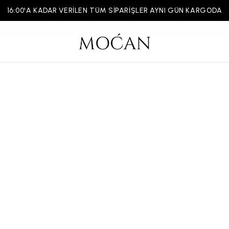
16:00'A KADAR VERİLEN TÜM SİPARİŞLER AYNI GÜN KARGODA