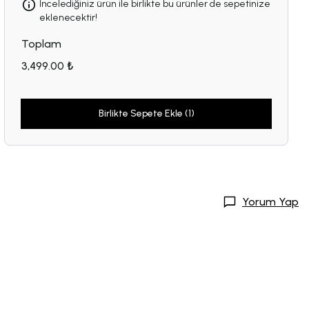
İncelediğiniz ürün ile birlikte bu ürünler de sepetinize
eklenecektir!
Toplam
3,499.00 ₺
Birlikte Sepete Ekle (1)
Yorum Yap