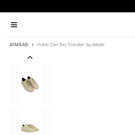
AYAKKABI
Hakiki Deri Bej Sneaker Ayakkabı