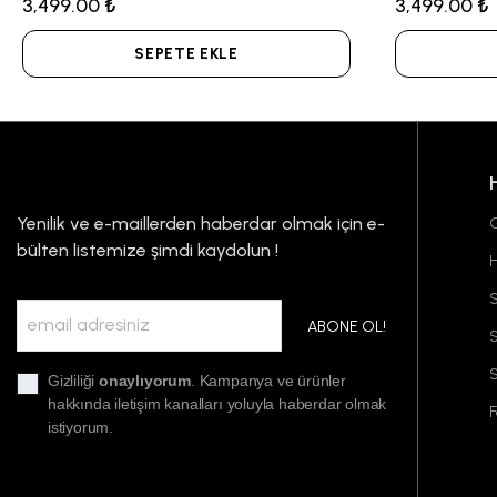
3,499.00 ₺
3,499.00 ₺
SEPETE EKLE
Yenilik ve e-maillerden haberdar olmak için e-
G
bülten listemize şimdi kaydolun !
S
ABONE OL!
S
Gizliliği
onaylıyorum
. Kampanya ve ürünler
hakkında iletişim kanalları yoluyla haberdar olmak
F
istiyorum.