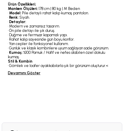
Ürün Özellikleri;
Manken Ölçüleri:
178 cm | 80 kg | M Beden
•
Model:
Pile detaylı rahat kalıp kumaş pantolon.
•
Renk:
Siyah.
•
Detaylar:
• Modern ve zamansız tasarım.
• Ön pile detayı ile şık duruş.
• Düğme ve fermuar kapamalı yapı.
• Rahat kalıp sayesinde gün boyu konfor.
• Yan cepler ile fonksiyonel kullanım.
• Günlük ve klasik kombinlere uyum sağlayan sade görünüm.
•
Kumaş:
%100 Pamuk / Hafif ve nefes alabilen özel dokulu
kumaş.
Stil & Kombin
• Gömlek ve loafer ayakkabılarla şık bir görünüm oluşturur.
<
Devamını Göster