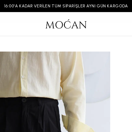
16:00'A KADAR VERİLEN TÜM SİPARİŞLER AYNI GÜN KARGODA