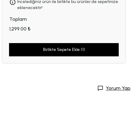
İncelediğiniz ürün ile birlikte bu ürünler de sepetinize
eklenecektir!
Toplam
1,299.00 ₺
Birlikte Sepete Ekle (1)
Yorum Yap