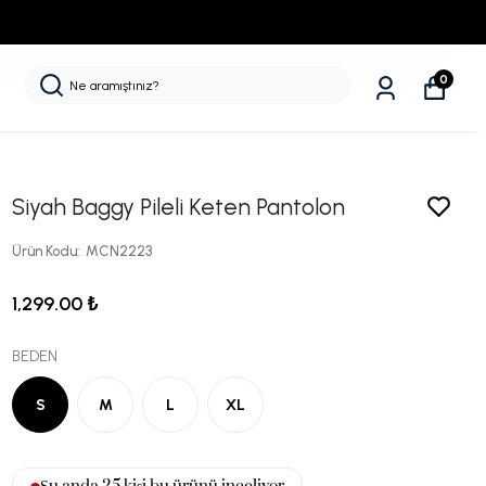
0
Siyah Baggy Pileli Keten Pantolon
Ürün Kodu
:
MCN2223
1,299.00 ₺
BEDEN
S
M
L
XL