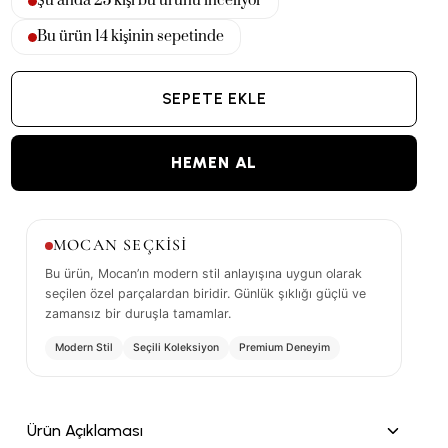
Şu anda
24
kişi bu ürünü inceliyor
Bu ürün
14
kişinin sepetinde
SEPETE EKLE
HEMEN AL
MOCAN SEÇKİSİ
Bu ürün, Mocan’ın modern stil anlayışına uygun olarak
seçilen özel parçalardan biridir. Günlük şıklığı güçlü ve
zamansız bir duruşla tamamlar.
Modern Stil
Seçili Koleksiyon
Premium Deneyim
Ürün Açıklaması