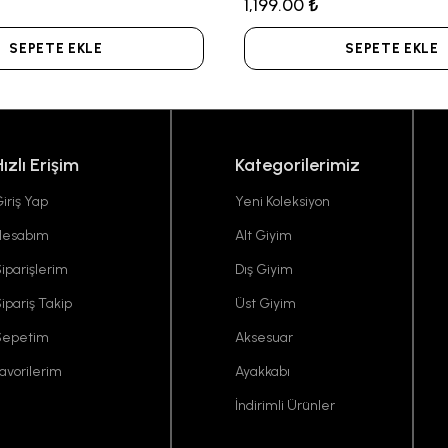
1,199.00 ₺
SEPETE EKLE
SEPETE EKLE
Hızlı Erişim
Kategorilerimiz
iriş Yap
Yeni Koleksiyon
Hesabım
Alt Giyim
iparişlerim
Dış Giyim
ipariş Takip
Üst Giyim
Sepetim
Aksesuar
avorilerim
Ayakkabı
İndirimli Ürünler