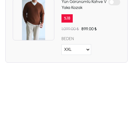
Yün Görünümlü Kahve V
Yaka Kazak
%
18
1,099.00 ₺
899.00 ₺
BEDEN