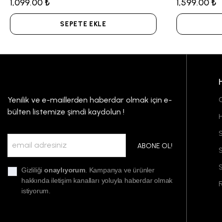
1,099.00 ₺
1,599.00 ₺
SEPETE EKLE
Yenilik ve e-maillerden haberdar olmak için e-
G
bülten listemize şimdi kaydolun !
S
ABONE OL!
S
Gizliliği
onaylıyorum
. Kampanya ve ürünler
hakkında iletişim kanalları yoluyla haberdar olmak
F
istiyorum.