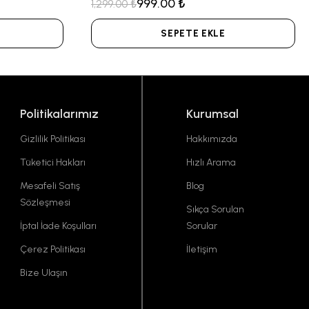
999.00 ₺
1,299.00 ₺
SEPETE EKLE
Politikalarımız
Kurumsal
Gizlilik Politikası
Hakkımızda
Tüketici Hakları
Hızlı Arama
Mesafeli Satış
Blog
Sözleşmesi
Sıkça Sorulan
İptal İade Koşulları
Sorular
Çerez Politikası
İletişim
Bize Ulaşın