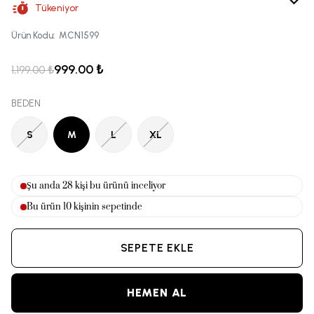
Tükeniyor
Ürün Kodu
:
MCN1599
999.00 ₺
1,199.00 ₺
BEDEN
S
M
L
XL
Şu anda
28
kişi bu ürünü inceliyor
Bu ürün
10
kişinin sepetinde
SEPETE EKLE
HEMEN AL