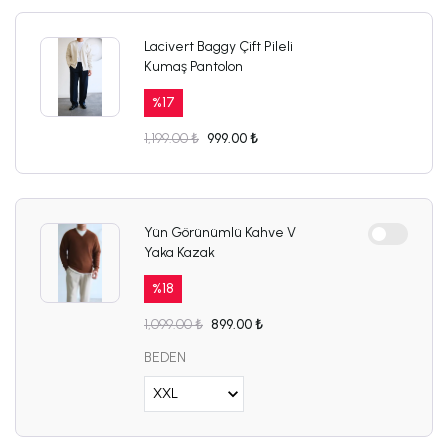
Lacivert Baggy Çift Pileli
Kumaş Pantolon
%
17
1,199.00 ₺
999.00 ₺
Yün Görünümlü Kahve V
Yaka Kazak
%
18
1,099.00 ₺
899.00 ₺
BEDEN