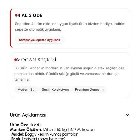
4 AL 3 ÖDE
Sepetine 4 ürün ekle, en uygun fiyatlı ürün bizden hediye. İndirim
sepette otomatik uygulanır.
Kampanya Sepette Uygulanır
MOCAN SEÇKİSİ
Bu ürün, Mocan’ın modern stil anlayışına uygun olarak seçilen özel
parçalardan biridir. Günlük şıklığı güçlü ve zamansız bir duruşla
tamamlar.
Modern Stil
Seçili Koleksiyon
Premium Deneyim
Ürün Açıklaması
Ürün Özellikleri
;
Manken Ölçüleri:
178 cm | 80 kg | 32 / M Beden
•
Model:
Baggy kesim kumaş pantolon
•
Renk:
Lacivert (navy blue ton)