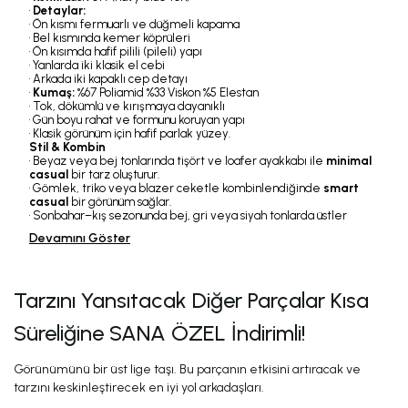
•
Detaylar:
• Ön kısmı fermuarlı ve düğmeli kapama
• Bel kısmında kemer köprüleri
• Ön kısımda hafif pilili (pileli) yapı
• Yanlarda iki klasik el cebi
• Arkada iki kapaklı cep detayı
•
Kumaş:
%67 Poliamid %33 Viskon %5 Elestan
• Tok, dökümlü ve kırışmaya dayanıklı
• Gün boyu rahat ve formunu koruyan yapı
• Klasik görünüm için hafif parlak yüzey.
Stil & Kombin
• Beyaz veya bej tonlarında tişört ve loafer ayakkabı ile
minimal
casual
bir tarz oluşturur.
• Gömlek, triko veya blazer ceketle kombinlendiğinde
smart
casual
bir görünüm sağlar.
• Sonbahar–kış sezonunda bej, gri veya siyah tonlarda üstler
Devamını Göster
Tarzını Yansıtacak Diğer Parçalar Kısa
Süreliğine SANA ÖZEL İndirimli!
Görünümünü bir üst lige taşı. Bu parçanın etkisini artıracak ve
tarzını keskinleştirecek en iyi yol arkadaşları.