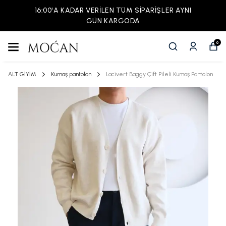
16:00'A KADAR VERİLEN TÜM SİPARİŞLER AYNI
GÜN KARGODA
0
ALT GİYİM
Kumaş pantolon
Lacivert Baggy Çift Pileli Kumaş Pantolon