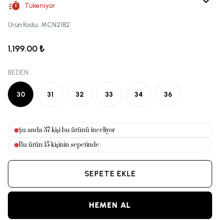
Tükeniyor
Ürün Kodu
:
MCN2182
1,199.00 ₺
BEDEN
30
31
32
33
34
36
Şu anda
36
kişi bu ürünü inceliyor
Bu ürün
15
kişinin sepetinde
SEPETE EKLE
HEMEN AL