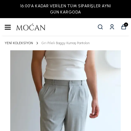
16:00'A KADAR VERİLEN TÜM SİPARİŞLER AYNI
GÜN KARGODA
0
YENİ KOLEKSİYON
Gri Pileli Baggy Kumaş Pantolon