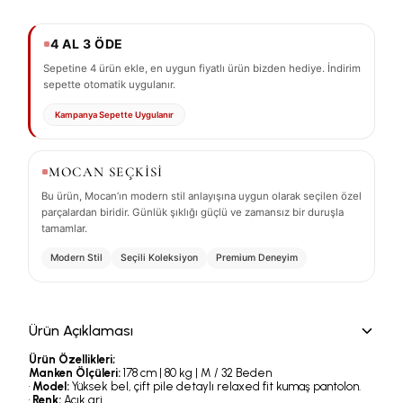
4 AL 3 ÖDE
Sepetine 4 ürün ekle, en uygun fiyatlı ürün bizden hediye. İndirim
sepette otomatik uygulanır.
Kampanya Sepette Uygulanır
MOCAN SEÇKİSİ
Bu ürün, Mocan’ın modern stil anlayışına uygun olarak seçilen özel
parçalardan biridir. Günlük şıklığı güçlü ve zamansız bir duruşla
tamamlar.
Modern Stil
Seçili Koleksiyon
Premium Deneyim
Ürün Açıklaması
Ürün Özellikleri;
Manken Ölçüleri:
178 cm | 80 kg | M / 32 Beden
•
Model:
Yüksek bel, çift pile detaylı relaxed fit kumaş pantolon.
•
Renk:
Açık gri.