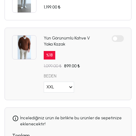
1,199.00 ₺
Yün Görünümlü Kahve V
Yaka Kazak
%
18
1,099.00 ₺
899.00 ₺
BEDEN
İncelediğiniz ürün ile birlikte bu ürünler de sepetinize
eklenecektir!
Toplam