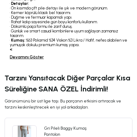
•
Detaylar:
• Ön kısımda çift pile detayı ile şık ve modern görünüm.
• Kemer köprülü klasik bel tasarımı.
• Düğme ve fermuar kapamalı yapı.
• Rahat kalıp sayesinde gün boyu konforlu kullanım.
• Dökümlü paça formu ile zarif duruş.
• Günlük ve smart casual kombinlere uyum sağlayan zamansız
tasarım.
•
Kumaş:
%63 Poliamid %34 Viskon %3 Likra / Hafif, nefes alabilen ve
yumuşak dokulu premium kumaş yapısı.
<
Devamını Göster
Tarzını Yansıtacak Diğer Parçalar Kısa
Süreliğine SANA ÖZEL İndirimli!
Görünümünü bir üst lige taşı. Bu parçanın etkisini artıracak ve
tarzını keskinleştirecek en iyi yol arkadaşları.
Gri Pileli Baggy Kumaş
Pantolon