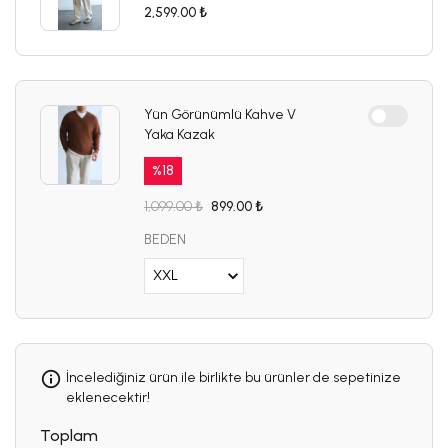
2,599.00 ₺
Yün Görünümlü Kahve V
Yaka Kazak
%
18
1,099.00 ₺
899.00 ₺
BEDEN
İncelediğiniz ürün ile birlikte bu ürünler de sepetinize
eklenecektir!
Toplam