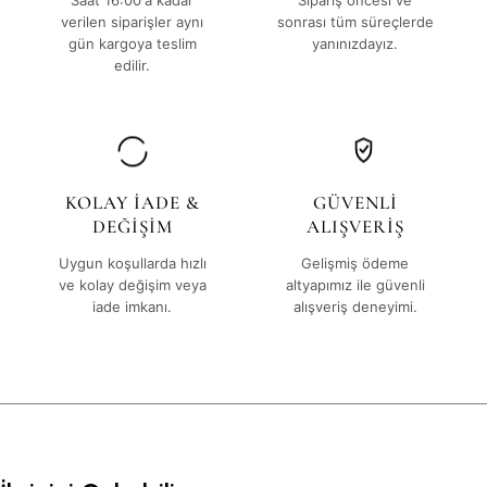
Saat 16:00'a kadar
Sipariş öncesi ve
verilen siparişler aynı
sonrası tüm süreçlerde
gün kargoya teslim
yanınızdayız.
edilir.
KOLAY İADE &
GÜVENLİ
DEĞİŞİM
ALIŞVERİŞ
Uygun koşullarda hızlı
Gelişmiş ödeme
ve kolay değişim veya
altyapımız ile güvenli
iade imkanı.
alışveriş deneyimi.