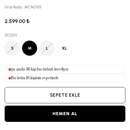
Ürün Kodu
:
MCN2103
2,599.00 ₺
BEDEN
S
M
L
XL
Şu anda
30
kişi bu ürünü inceliyor
Bu ürün
16
kişinin sepetinde
SEPETE EKLE
HEMEN AL