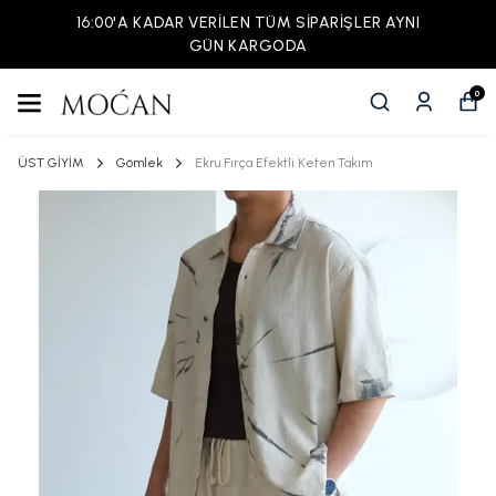
16:00'A KADAR VERİLEN TÜM SİPARİŞLER AYNI
GÜN KARGODA
0
ÜST GİYİM
Gömlek
Ekru Fırça Efektli Keten Takım