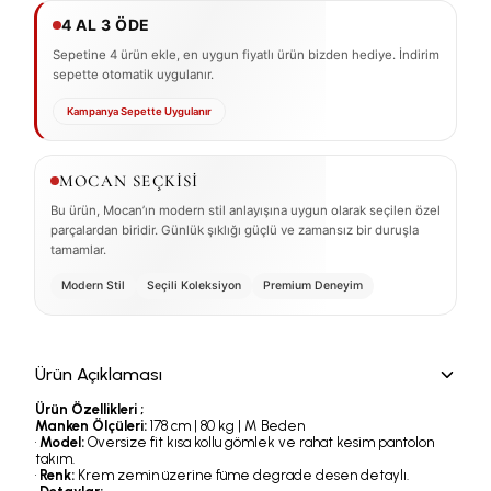
4 AL 3 ÖDE
Sepetine 4 ürün ekle, en uygun fiyatlı ürün bizden hediye. İndirim
sepette otomatik uygulanır.
Kampanya Sepette Uygulanır
MOCAN SEÇKİSİ
Bu ürün, Mocan’ın modern stil anlayışına uygun olarak seçilen özel
parçalardan biridir. Günlük şıklığı güçlü ve zamansız bir duruşla
tamamlar.
Modern Stil
Seçili Koleksiyon
Premium Deneyim
Ürün Açıklaması
Ürün Özellikleri ;
Manken Ölçüleri:
178 cm | 80 kg | M Beden
•
Model:
Oversize fit kısa kollu gömlek ve rahat kesim pantolon
takım.
•
Renk:
Krem zemin üzerine füme degrade desen detaylı.