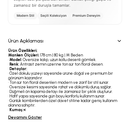
zamansız bir duruşla tamamlar.
Modern Stil
Seçili Koleksiyon
Premium Deneyim
Ürün Açıklaması
Ürün Özellikleri;
Manken Ölçüleri:
178 cm | 80 kg | M Beden
•
Model:
Oversize kalıp, uzun kollu desenli gömlek.
•
Renk:
Antrasit zemin üzerine ton sür ton floral desen.
•
Detaylar:
• Özel dokulu yüzeyi sayesinde ürüne doğal ve premium bir
görünüm kazandırır.
• Ton sür ton floral desenleri modern ve zarif bir stil sunar.
• Oversize kesimi sayesinde rahat ve dökümlü duruş sağlar.
• Düğmeli ön kapama detayı ile zamansız bir şıklık oluşturur.
• Hafif yapısı sayesinde gün boyu konforlu kullanım sunar.
• Günlük kombinlerden özel davet stiline kadar geniş kullanım
alanına sahiptir.
•
Kumaş:
<
Devamını Göster