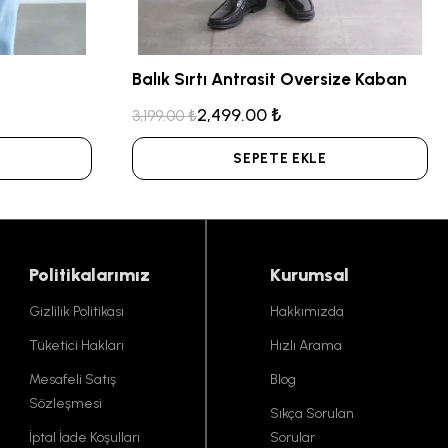
Balık Sırtı Antrasit Oversize Kaban
2,499.00 ₺
3,199.00 ₺
SEPETE EKLE
Politikalarımız
Kurumsal
Gizlilik Politikası
Hakkımızda
Tüketici Hakları
Hızlı Arama
Mesafeli Satış
Blog
Sözleşmesi
Sıkça Sorulan
İptal İade Koşulları
Sorular