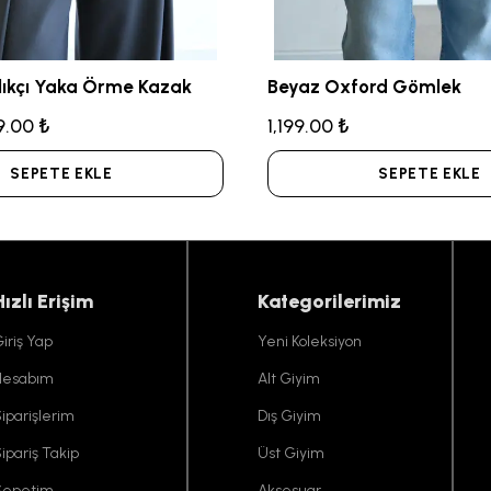
lıkçı Yaka Örme Kazak
Beyaz Oxford Gömlek
9.00 ₺
1,199.00 ₺
SEPETE EKLE
SEPETE EKLE
Hızlı Erişim
Kategorilerimiz
iriş Yap
Yeni Koleksiyon
Hesabım
Alt Giyim
iparişlerim
Dış Giyim
ipariş Takip
Üst Giyim
Sepetim
Aksesuar