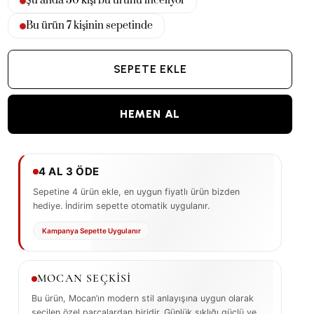
Şu anda
29
kişi bu ürünü inceliyor
Bu ürün
7
kişinin sepetinde
SEPETE EKLE
HEMEN AL
4 AL 3 ÖDE
Sepetine 4 ürün ekle, en uygun fiyatlı ürün bizden
hediye. İndirim sepette otomatik uygulanır.
Kampanya Sepette Uygulanır
MOCAN SEÇKİSİ
Bu ürün, Mocan’ın modern stil anlayışına uygun olarak
seçilen özel parçalardan biridir. Günlük şıklığı güçlü ve