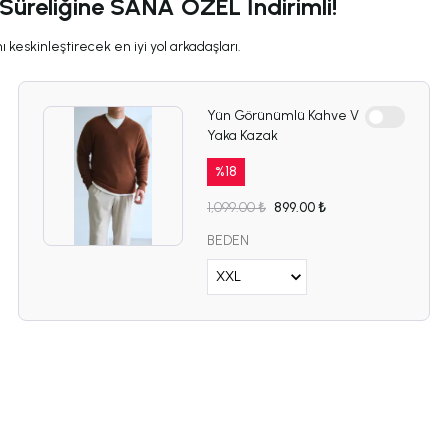
 Süreliğine SANA ÖZEL İndirimli!
 keskinleştirecek en iyi yol arkadaşları.
Yün Görünümlü Kahve V
Yaka Kazak
%
18
1,099.00 ₺
899.00 ₺
BEDEN