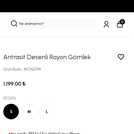
0
Antrasit Desenli Rayon Gömlek
Ürün Kodu
:
MCN2194
1,199.00 ₺
BEDEN
S
M
L