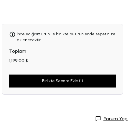
İncelediğiniz ürün ile birlikte bu ürünler de sepetinize
eklenecektir!
Toplam
1,199.00 ₺
Birlikte Sepete Ekle (1)
Yorum Yap