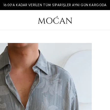
16:00'A KADAR VERİLEN TÜM SİPARİŞLER AYNI GÜN KARGODA