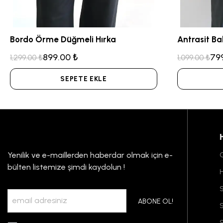
Bordo Örme Düğmeli Hırka
Antrasit Ba
899.00 ₺
79
1,299.00 ₺
1,099.00 ₺
SEPETE EKLE
Yenilik ve e-maillerden haberdar olmak için e-
G
bülten listemize şimdi kaydolun !
S
ABONE OL!
S