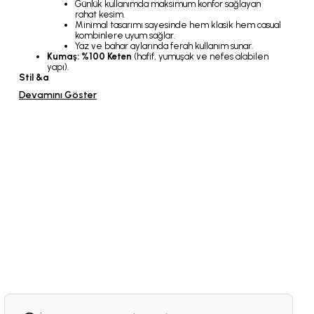
Günlük kullanımda maksimum konfor sağlayan
rahat kesim.
Minimal tasarımı sayesinde hem klasik hem casual
kombinlere uyum sağlar.
Yaz ve bahar aylarında ferah kullanım sunar.
Kumaş:
%100 Keten
(hafif, yumuşak ve nefes alabilen
yapı).
Stil &a
Devamını Göster