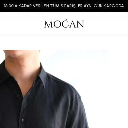
16:00'A KADAR VERİLEN TÜM SİPARİŞLER AYNI GÜN KARGODA