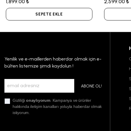
1,899.00 ₺
2,599.00 ₺
SEPETE EKLE
Yenilik ve e-maillerden haberdar olmak için e-
G
bülten listemize şimdi kaydolun !
S
ABONE OL!
S
Gizliliği
onaylıyorum
. Kampanya ve ürünler
hakkında iletişim kanalları yoluyla haberdar olmak
F
istiyorum.