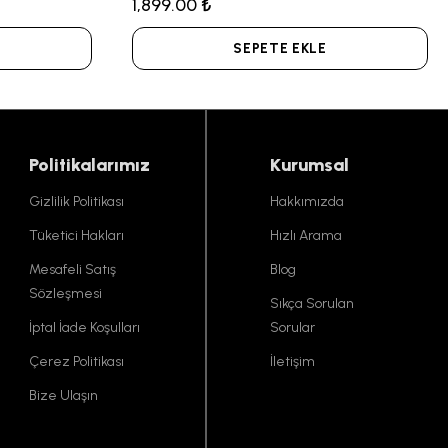
1,899.00 ₺
SEPETE EKLE
Politikalarımız
Kurumsal
Gizlilik Politikası
Hakkımızda
Tüketici Hakları
Hızlı Arama
Mesafeli Satış
Blog
Sözleşmesi
Sıkça Sorulan
İptal İade Koşulları
Sorular
Çerez Politikası
İletişim
Bize Ulaşın