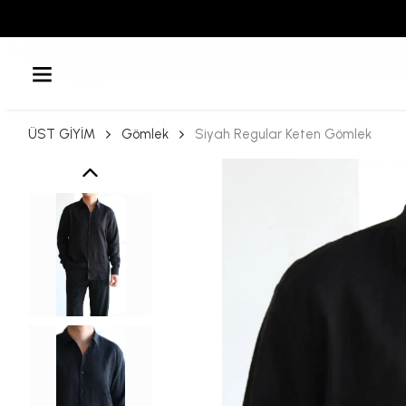
ÜST GİYİM
Gömlek
Siyah Regular Keten Gömlek