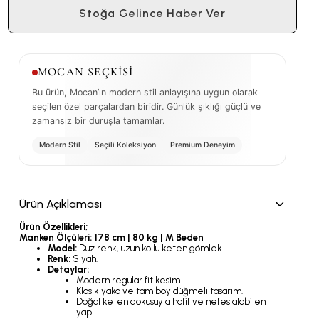
Stoğa Gelince Haber Ver
MOCAN SEÇKİSİ
Bu ürün, Mocan’ın modern stil anlayışına uygun olarak
seçilen özel parçalardan biridir. Günlük şıklığı güçlü ve
zamansız bir duruşla tamamlar.
Modern Stil
Seçili Koleksiyon
Premium Deneyim
Ürün Açıklaması
Ürün Özellikleri;
Manken Ölçüleri:
178 cm | 80 kg | M Beden
Model:
Düz renk, uzun kollu keten gömlek.
Renk:
Siyah.
Detaylar:
Modern regular fit kesim.
Klasik yaka ve tam boy düğmeli tasarım.
Doğal keten dokusuyla hafif ve nefes alabilen
yapı.