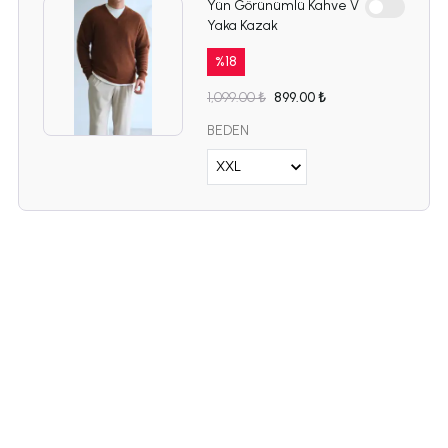
Yün Görünümlü Kahve V
Yaka Kazak
%
18
1,099.00 ₺
899.00 ₺
BEDEN