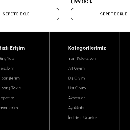
1,199.00 ₺
SEPETE EKLE
SEPETE EKLE
Hızlı Erişim
Kategorilerimiz
iriş Yap
Yeni Koleksiyon
Hesabım
Alt Giyim
iparişlerim
Dış Giyim
ipariş Takip
Üst Giyim
Sepetim
Aksesuar
avorilerim
Ayakkabı
İndirimli Ürünler