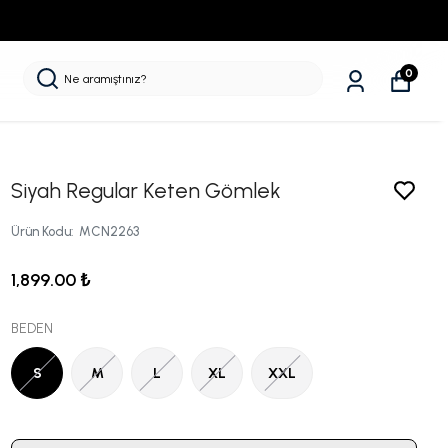
0
Siyah Regular Keten Gömlek
Ürün Kodu
:
MCN2263
1,899.00 ₺
BEDEN
S
M
L
XL
XXL