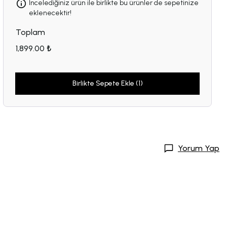
İncelediğiniz ürün ile birlikte bu ürünler de sepetinize
eklenecektir!
Toplam
1,899.00 ₺
Birlikte Sepete Ekle (1)
Yorum Yap