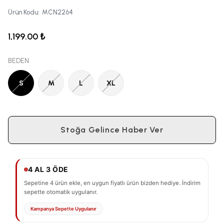
Ürün Kodu
:
MCN2264
1,199.00 ₺
BEDEN
S
M
L
XL
Stoğa Gelince Haber Ver
4 AL 3 ÖDE
Sepetine 4 ürün ekle, en uygun fiyatlı ürün bizden hediye. İndirim
sepette otomatik uygulanır.
Kampanya Sepette Uygulanır