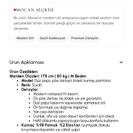
MOCAN SEÇKİSİ
Bu ürün, Mocan’ın modern stil anlayışına uygun olarak seçilen özel
parçalardan biridir. Günlük şıklığı güçlü ve zamansız bir duruşla
tamamlar.
Modern Stil
Seçili Koleksiyon
Premium Deneyim
Ürün Açıklaması
Ürün Özellikleri;
Manken Ölçüleri:
178 cm | 80 kg | M Beden
Model:
Düz paça, pile detaylı klasik kumaş pantolon.
Renk:
Siyah.
Detaylar:
Modern relaxed fit kesim.
Ön pile detayı ile klasik ve şık görünüm.
Düz paça tasarımı sayesinde zamansız stil.
Ön fermuar ve düğme kapama.
Yan cep detayları.
Günlük, ofis ve özel davet kombinleri için ideal.
Hafif dökümlü yapısıyla gün boyu konforlu kullanım.
Kumaş:
%98 Pamuk %2 Elastan
(yumuşak dokulu,
kırışmaya dayanıklı ve rahat yapı).