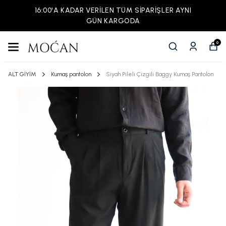
16:00'A KADAR VERİLEN TÜM SİPARİŞLER AYNI
GÜN KARGODA
0
ALT GİYİM
Kumaş pantolon
Siyah Pileli Çizgili Baggy Kumaş Pantolon