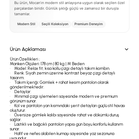
Bu ürün, Mocan’ın modern stil anlayışına uygun olarak seçilen özel
parçalardan biridir. Günlük şıklığı güçlü ve zamansız bir duruşla
tamamlar.
Modern Stil
Seçili Koleksiyon
Premium Deneyim
Ürün Açıklaması
Ürün Özellikleri ;
Manken Ölçüleri: 178 cm | 80 kg | M Beden
• Model: Relax fit, kısa kollu çizgi detaylı takım kombin.
• Renk: Siyah zemin üzerine kontrast beyaz çizgi detaylı
tasarım.
• Takım İçeriği: Gömlek + rahat kesim pantolon olarak
gönderilmektedir.
• Detaylar:
• Minimal çizgi işlemeleri sayesinde modern ve premium
görünüm sunar.
• Kol ve pantolon yan kısmındaki şerit detayları güçlü stil havası
oluşturur.
• Oversize gömlek kalıbı sayesinde rahat ve dökümlü duruş
sağlar.
• Lastikli ve bağcıklı pantolon yapısı gün boyu konforlu kullanım
sunar.
• Hafif ve nefes alabilen kumaşı sayesinde yaz sezonuna
uygundur.