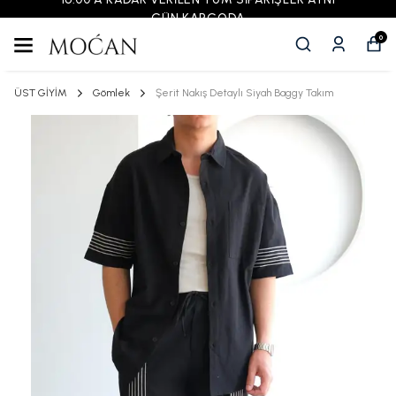
GÜN KARGODA
0
ÜST GİYİM
Gömlek
Şerit Nakış Detaylı Siyah Baggy Takım