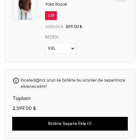
Yaka Kazak
%
18
1,099.00 ₺
899.00 ₺
BEDEN
İncelediğiniz ürün ile birlikte bu ürünler de sepetinize
eklenecektir!
Toplam
2,399.00 ₺
Birlikte Sepete Ekle (1)