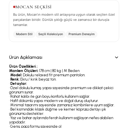
MOCAN SEÇKİSİ
Bu ürün, Mocan’ın modern stil anlayışına uygun olarak seçilen özel
parçalardan biridir. Günlük şıklığı güçlü ve zamansız bir duruşla
tamamlar.
Modern Stil
Seçili Koleksiyon
Premium Deneyim
Ürün Açıklaması
Ürün Özellikleri ;
Manken Ölçüleri:
178 cm | 80 kg | M Beden
•
Model:
Dokulu relaxed fit premium pantolon.
•
Renk:
Ekru / kırık beyaz ton.
•
Detaylar:
• Özel dokulu kumaş yapısı sayesinde premium ve dikkat çekici
görünüm sunar.
• Rahat kalıbı ile gün boyu konforlu kullanım sağlar.
• Hafif dökümlü yapısı modern ve doğal duruş oluşturur.
• Minimal tasarımı sayesinde zamansız kombinlere uyum sağlar.
• Bel kısmındaki klasik düğme ve kemer köprüsü detayı şık
görünümü destekler.
• Yaz ve bahar aylarında ferah kullanım sağlayan nefes alabilen
yapıdadır.
• Geniş paça formu sayesinde ol