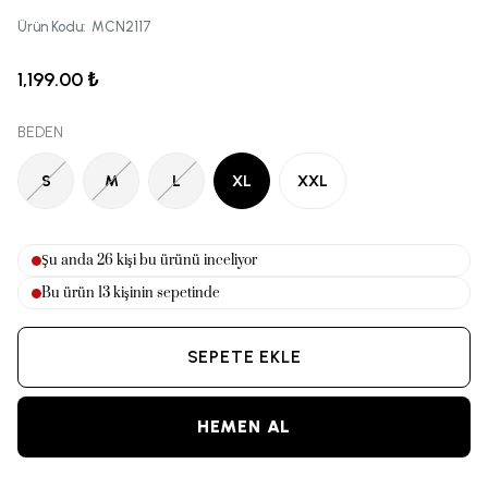
Ürün Kodu
:
MCN2117
1,199.00 ₺
BEDEN
S
M
L
XL
XXL
Şu anda
26
kişi bu ürünü inceliyor
Bu ürün
13
kişinin sepetinde
SEPETE EKLE
HEMEN AL