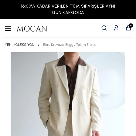
16:00'A KADAR VERİLEN TÜM SİPARİŞLER AYNI
GÜN KARGODA
0
YENİ KOLEKSİYON
Ekru Kruvaze Baggy Takım Elbise