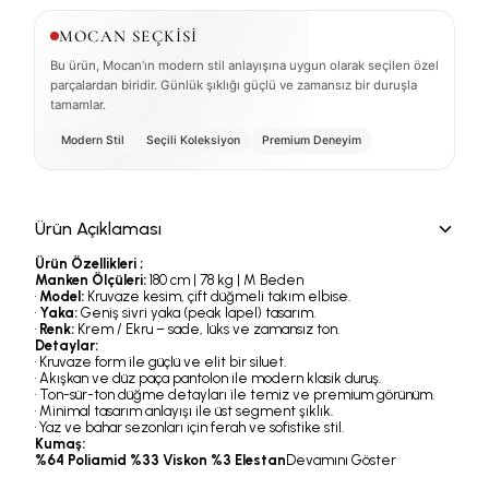
MOCAN SEÇKİSİ
Bu ürün, Mocan’ın modern stil anlayışına uygun olarak seçilen özel
parçalardan biridir. Günlük şıklığı güçlü ve zamansız bir duruşla
tamamlar.
Modern Stil
Seçili Koleksiyon
Premium Deneyim
Ürün Açıklaması
Ürün Özellikleri ;
Manken Ölçüleri:
180 cm | 78 kg | M Beden
•
Model:
Kruvaze kesim, çift düğmeli takım elbise.
•
Yaka:
Geniş sivri yaka (peak lapel) tasarım.
•
Renk:
Krem / Ekru – sade, lüks ve zamansız ton.
Detaylar:
• Kruvaze form ile güçlü ve elit bir siluet.
• Akışkan ve düz paça pantolon ile modern klasik duruş.
• Ton-sür-ton düğme detayları ile temiz ve premium görünüm.
• Minimal tasarım anlayışı ile üst segment şıklık.
• Yaz ve bahar sezonları için ferah ve sofistike stil.
Kumaş:
%64 Poliamid %33 Viskon %3 Elestan
Devamını Göster