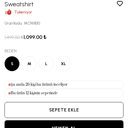
Sweatshirt
Tükeniyor
Ürün Kodu
:
MCN1830
1,099.00 ₺
1,499.00 ₺
BEDEN
S
M
L
XL
Şu anda
28
kişi bu ürünü inceliyor
Bu ürün
12
kişinin sepetinde
SEPETE EKLE