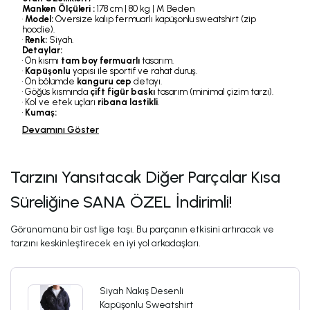
Manken Ölçüleri :
178 cm | 80 kg | M Beden
•
Model:
Oversize kalıp fermuarlı kapüşonlu sweatshirt (zip
hoodie).
•
Renk:
Siyah.
Detaylar:
• Ön kısmı
tam boy fermuarlı
tasarım.
•
Kapüşonlu
yapısı ile sportif ve rahat duruş.
• Ön bölümde
kanguru cep
detayı.
• Göğüs kısmında
çift figür baskı
tasarım (minimal çizim tarzı).
• Kol ve etek uçları
ribana lastikli
.
•
Kumaş:
Devamını Göster
Tarzını Yansıtacak Diğer Parçalar Kısa
Süreliğine SANA ÖZEL İndirimli!
Görünümünü bir üst lige taşı. Bu parçanın etkisini artıracak ve
tarzını keskinleştirecek en iyi yol arkadaşları.
Siyah Nakış Desenli
Kapüşonlu Sweatshirt