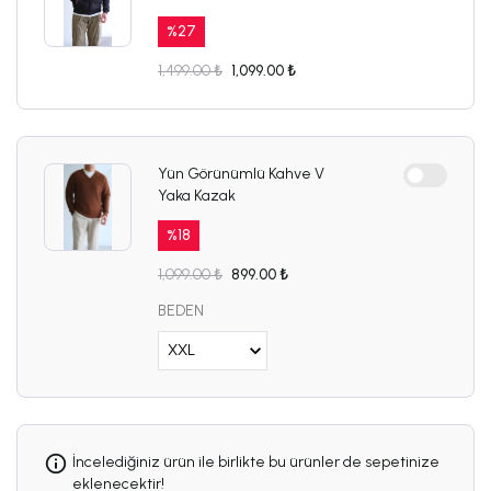
%
27
1,499.00 ₺
1,099.00 ₺
Yün Görünümlü Kahve V
Yaka Kazak
%
18
1,099.00 ₺
899.00 ₺
BEDEN
İncelediğiniz ürün ile birlikte bu ürünler de sepetinize
eklenecektir!