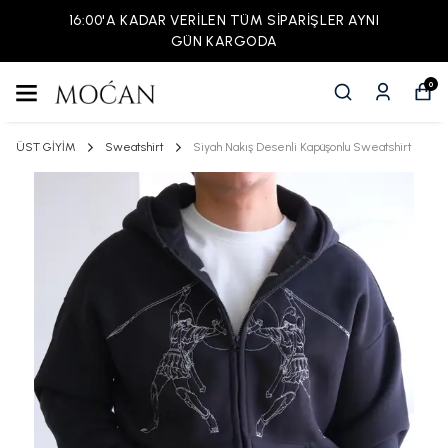
16:00'A KADAR VERİLEN TÜM SİPARİŞLER AYNI
GÜN KARGODA
0
ÜST GİYİM
Sweatshirt
Siyah Nakış Desenli Kapüşonlu Sweatshirt