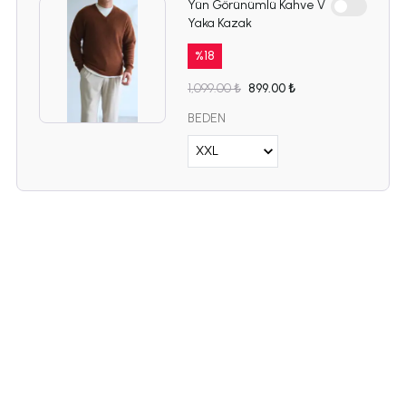
Yün Görünümlü Kahve V
Yaka Kazak
%
18
1,099.00 ₺
899.00 ₺
BEDEN