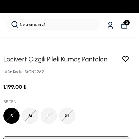
0
Lacivert Çizgili Pileli Kumaş Pantolon
Ürün Kodu
:
MCN2252
1,199.00 ₺
BEDEN
S
M
L
XL