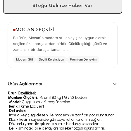
Stoğa Gelince Haber Ver
MOCAN SEÇKİSİ
Bu ürün, Mocan’ın modern stil anlayışına uygun olarak
seçilen özel parçalardan biridir. Günlük şıklığı güçlü ve
zamansız bir duruşla tamamlar.
Modern Stil
Seçili Koleksiyon
Premium Deneyim
Ürün Açıklaması
Ürün Özellikleri;
Manken Ölçüleri:
178 cm | 80 kg | M / 32 Beden
•
Model:
Çizgili Klasik Kumaş Pantolon
•
Renk:
Füme Lacivert
•
Detaylar:
• İnce dikey çizgi deseni ile modern ve zarif bir görünüm sunar.
• Klasik kesimi sayesinde gün boyu rahat kullanım sağlar.
• Dökümlü yapısı ile şık ve kusursuz bir duruş kazandırır.
• Bel kısmındaki pile detayları hareket özgürlüğünü artırır.