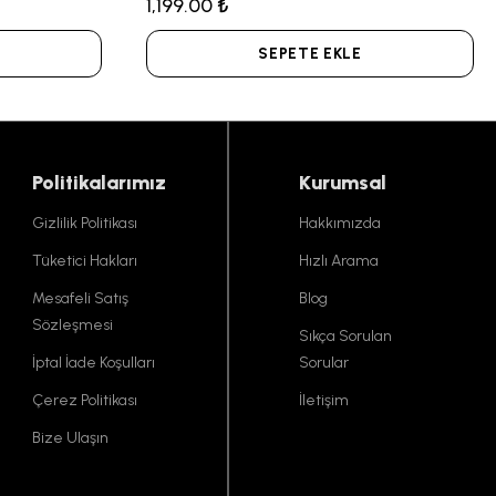
1,199.00 ₺
SEPETE EKLE
Politikalarımız
Kurumsal
Gizlilik Politikası
Hakkımızda
Tüketici Hakları
Hızlı Arama
Mesafeli Satış
Blog
Sözleşmesi
Sıkça Sorulan
İptal İade Koşulları
Sorular
Çerez Politikası
İletişim
Bize Ulaşın