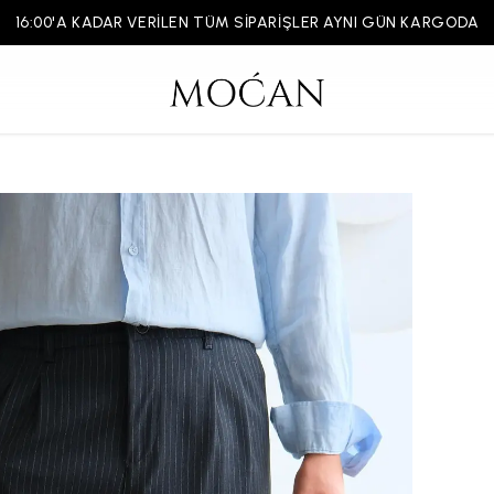
16:00'A KADAR VERİLEN TÜM SİPARİŞLER AYNI GÜN KARGODA