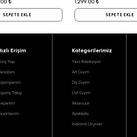
.00 ₺
1,299.00 ₺
SEPETE EKLE
SEPETE EKLE
Hızlı Erişim
Kategorilerimiz
iriş Yap
Yeni Koleksiyon
Hesabım
Alt Giyim
iparişlerim
Dış Giyim
ipariş Takip
Üst Giyim
Sepetim
Aksesuar
avorilerim
Ayakkabı
İndirimli Ürünler