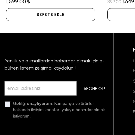
1,599.00 ₺
649
899.00 ₺
SEPETE EKLE
Yenilik ve e-maillerden haberdar olmak için e-
G
bülten listemize şimdi kaydolun !
S
ABONE OL!
S
Gizliliği
onaylıyorum
. Kampanya ve ürünler
hakkında iletişim kanalları yoluyla haberdar olmak
F
istiyorum.